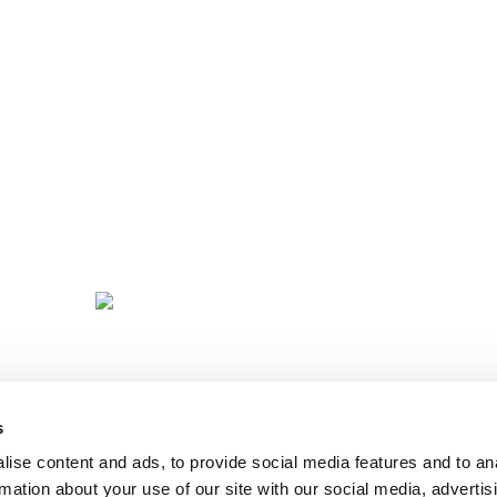
Mucho más que universidad
D
OFE
A
s
ise content and ads, to provide social media features and to an
rmation about your use of our site with our social media, advertis