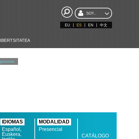
SOY...
EU
ES
EN
中文
BERTSITATEA
gerencias
IDIOMAS
MODALIDAD
Español,
Presencial
Euskera,
CATÁLOGO