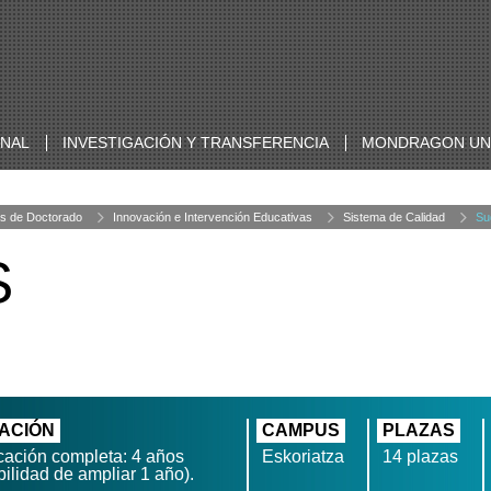
ONAL
INVESTIGACIÓN Y TRANSFERENCIA
MONDRAGON UNI
s de Doctorado
Innovación e Intervención Educativas
Sistema de Calidad
Su
S
ACIÓN
CAMPUS
PLAZAS
cación completa: 4 años
Eskoriatza
14 plazas
bilidad de ampliar 1 año).