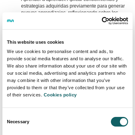
estrategias adquiridas previamente para generar
nuevos aprendizajes, reflexionando sobre los
procedimientos y contextos más adecuados para
adquirir y desarrollar conocimiento en todas
aquellas situaciones que se presenten y
transferirlos a otras nuevas.
This website uses cookies
We use cookies to personalise content and ads, to
provide social media features and to analyse our traffic.
We also share information about your use of our site with
INNOVACIÓN E INTERVENCIÓN
our social media, advertising and analytics partners who
EDUCATIVAS
may combine it with other information that you’ve
provided to them or that they’ve collected from your use
Programa
of their services.
Cookies policy
OBJETIVOS Y COMPETENCIAS
ACTIVIDADES DE FORMACIÓN
Consent
GUÍAS Y NORMATIVAS
Necessary
Selection
DURACIÓN
DIRECTOR DE TESIS