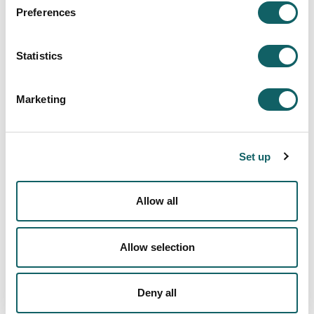
Preferences
Modelo de investigación
¿QUÉ NOS DIFERENCIA?
Statistics
¿QUÉ ES EL DOCTORADO?
¿EN QUÉ PUEDES INVESTIGAR?
GRUPOS DE INVESTIGACIÓN
Marketing
Nuevos doctorandos
ACCESO Y ADMISIÓN
Set up
INSCRIPCIÓN Y MATRÍCULA
PRECIOS, BECAS Y AYUDAS
Allow all
Sistema de Calidad
PROGRAMAS E INFORMES DE EVALUACIÓN
Allow selection
SUGERENCIAS
Campus
Deny all
PRESENTACIÓN