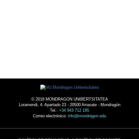
EXTRA-ACADÉMICAS
ALOJARSE
EN LA
UNIVERSIDAD
© 2018 MONDRAGON UNIBERTSITATEA
Loramendi, 4. Apartado 23 - 20500 Arrasate - Mondragón
Tel.:
+34 943 712 185
Correo electrónico:
info@mondragon.edu