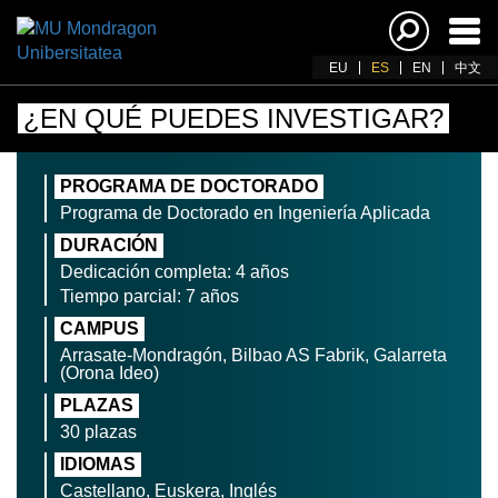
Acti
nav
EU
ES
EN
中文
¿EN QUÉ PUEDES INVESTIGAR?
PROGRAMA DE DOCTORADO
Programa de Doctorado en Ingeniería Aplicada
DURACIÓN
Dedicación completa: 4 años
Tiempo parcial: 7 años
CAMPUS
Arrasate-Mondragón, Bilbao AS Fabrik, Galarreta
(Orona Ideo)
PLAZAS
30 plazas
IDIOMAS
Castellano, Euskera, Inglés