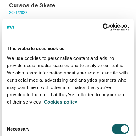
Cursos de Skate
2021/2022
Más información
This website uses cookies
We use cookies to personalise content and ads, to
Curso de tiro con arco
provide social media features and to analyse our traffic.
2017/2018
We also share information about your use of our site with
our social media, advertising and analytics partners who
Más información
may combine it with other information that you’ve
provided to them or that they’ve collected from your use
of their services.
Cookies policy
Salidas al karting
Consent
Necessary
Selection
2022/2023