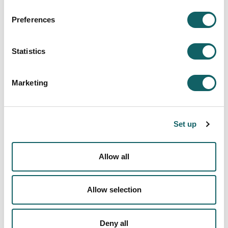
Más información
Preferences
Statistics
Marketing
DEPORTES
Set up
Campeonatos y equipos
Salidas y cursos
Allow all
EN LA NIEVE
EN LA MONTAÑA
Allow selection
EN EL AGUA
A TODO RITMO
Deny all
CUERPO Y MENTE