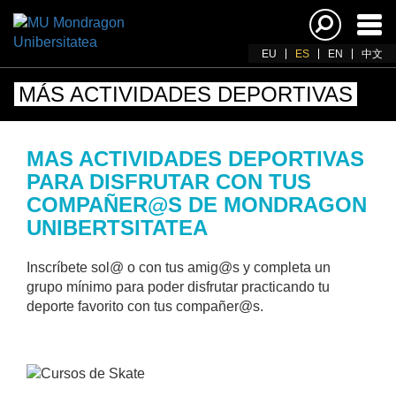
Acti
nav
EU
ES
EN
中文
MÁS ACTIVIDADES DEPORTIVAS
MAS ACTIVIDADES DEPORTIVAS
PARA DISFRUTAR CON TUS
COMPAÑER@S DE MONDRAGON
UNIBERTSITATEA
Inscríbete sol@ o con tus amig@s y completa un
grupo mínimo para poder disfrutar practicando tu
deporte favorito con tus compañer@s.