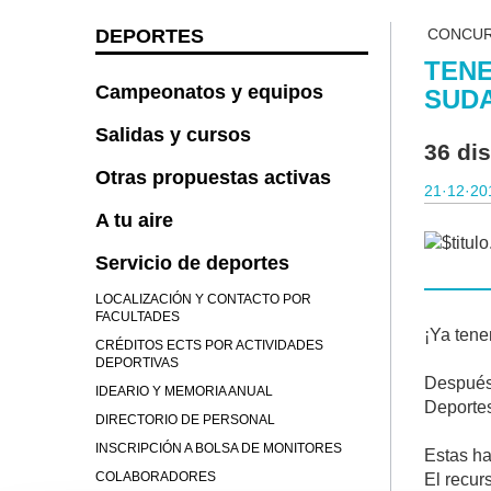
DEPORTES
CONCUR
TENE
Campeonatos y equipos
SUD
Salidas y cursos
36 di
Otras propuestas activas
21·12·20
A tu aire
Servicio de deportes
LOCALIZACIÓN Y CONTACTO POR
FACULTADES
¡Ya tene
CRÉDITOS ECTS POR ACTIVIDADES
DEPORTIVAS
Después 
IDEARIO Y MEMORIA ANUAL
Deportes
DIRECTORIO DE PERSONAL
INSCRIPCIÓN A BOLSA DE MONITORES
Estas ha
COLABORADORES
El recur