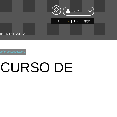
SOY...
EU
ES
EN
中文
BERTSITATEA
seño de la sudadera
NCURSO DE