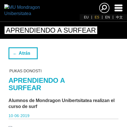
Acti
nav
EU
ES
EN
中文
APRENDIENDO A SURFEAR
Atrás
PUKAS DONOSTI
APRENDIENDO A
SURFEAR
Alumnos de Mondragon Unibertsitatea realizan el
curso de surf
10·06·2019