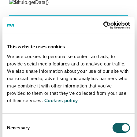
El pasado sábado 8 de junio, varios alumnos de
Mondragon Unibertsitatea y sus amigos, disfrutaron
del curso de surf ofrecido por Pukas Surf Eskola en
This website uses cookies
Donostia.
We use cookies to personalise content and ads, to
Las condiciones de las olas y la forma de la Zurriola,
provide social media features and to analyse our traffic.
permitió a todos los participantes ponerse de pie en
We also share information about your use of our site with
esta primera experiencia, que todos nos dijeron que
our social media, advertising and analytics partners who
repetirán.
may combine it with other information that you’ve
Gracias a todos.
provided to them or that they’ve collected from your use
of their services.
Cookies policy
GALERÍA DE
Consent
IMÁGENES
Necessary
Selection