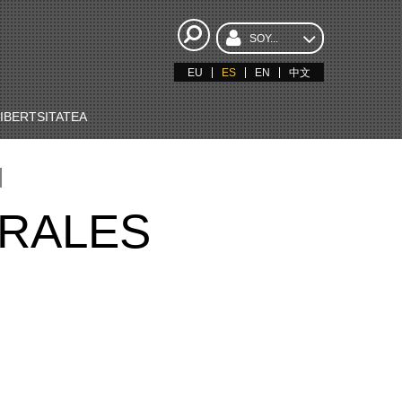
SOY...
EU
ES
EN
中文
BERTSITATEA
RALES