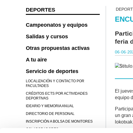
DEPORTES
DEPORT
ENC
Campeonatos y equipos
Parti
Salidas y cursos
feria
Otras propuestas activas
06·06·20
A tu aire
Servicio de deportes
LOCALIZACIÓN Y CONTACTO POR
FACULTADES
El jueve
CRÉDITOS ECTS POR ACTIVIDADES
equipo d
DEPORTIVAS
IDEARIO Y MEMORIA ANUAL
Particip
DIRECTORIO DE PERSONAL
un gran 
INSCRIPCIÓN A BOLSA DE MONITORES
lokotxak
COLABORADORES