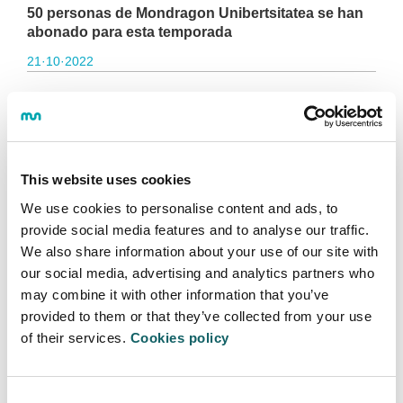
50 personas de Mondragon Unibertsitatea se han
abonado para esta temporada
21·10·2022
This website uses cookies
Una vez más, este curso hemos abierto la opción de
obtener el abono joven del Baskonia en un precio muy
We use cookies to personalise content and ads, to
atractivo y hemos conseguido gestionar 50 abonos
provide social media features and to analyse our traffic.
hasta ahora. Estos abonos tienen incluidos todos los
We also share information about your use of our site with
partidos de liga y Euroliga de la fase regular; una
our social media, advertising and analytics partners who
buena oportunidad de disfrutar del baloncesto de alto
may combine it with other information that you’ve
nivel.
provided to them or that they’ve collected from your use
Aún puede haber opción de gestionar unos últimos
of their services.
Cookies policy
abonos y en caso de estar interesado/a, pregunta
cuanto antes en el servicio de deportes.
Consent