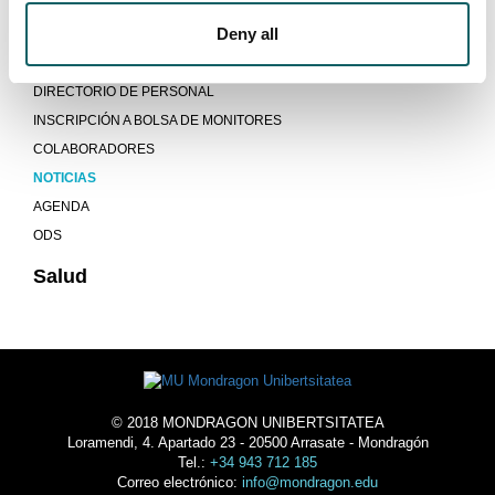
LOCALIZACIÓN Y CONTACTO POR FACULTADES
Deny all
CRÉDITOS ECTS POR ACTIVIDADES DEPORTIVAS
IDEARIO Y MEMORIA ANUAL
DIRECTORIO DE PERSONAL
INSCRIPCIÓN A BOLSA DE MONITORES
COLABORADORES
NOTICIAS
AGENDA
ODS
Salud
© 2018 MONDRAGON UNIBERTSITATEA
Loramendi, 4. Apartado 23 - 20500 Arrasate - Mondragón
Tel.:
+34 943 712 185
Correo electrónico:
info@mondragon.edu