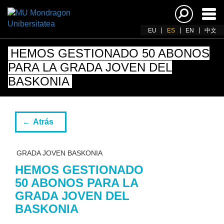
Acti
nav
EU
ES
EN
中文
HEMOS GESTIONADO 50 ABONOS
PARA LA GRADA JOVEN DEL
BASKONIA
Atrás
GRADA JOVEN BASKONIA
HEMOS GESTIONADO
50 ABONOS PARA LA
GRADA JOVEN DEL
BASKONIA