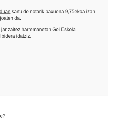
aduan
sartu de notarik baxuena 9,75ekoa izan
joaten da.
 jar zaitez harremanetan Goi Eskola
idera idatziz.
te?