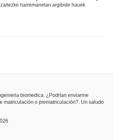
ar zaitezke harremanetan argibide hauek
 ingenieria biomedica. ¿Podrían enviarme
e matriculación o prematriculación?. Un saludo
2026