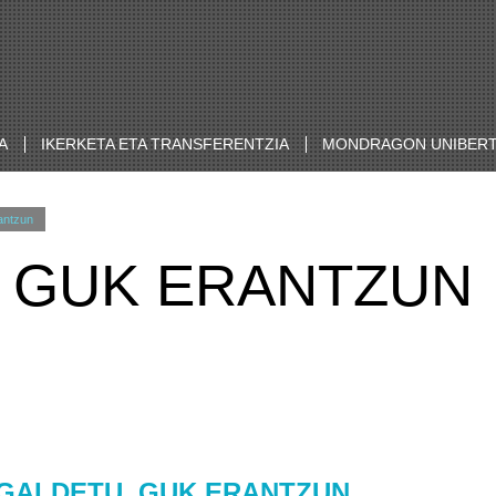
A
IKERKETA ETA TRANSFERENTZIA
MONDRAGON UNIBERT
antzun
 GUK ERANTZUN
GALDETU, GUK ERANTZUN