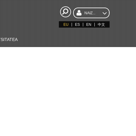
NAIZ...
EU
ES
EN
中文
SITATEA