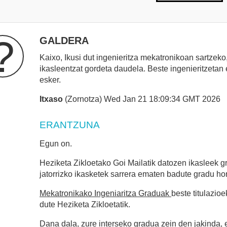
?
GALDERA
Kaixo, Ikusi dut ingenieritza mekatronikoan sartzek
ikasleentzat gordeta daudela. Beste ingenieritzetan
esker.
Itxaso
(Zornotza) Wed Jan 21 18:09:34 GMT 2026
ERANTZUNA
Egun on.
Heziketa Zikloetako Goi Mailatik datozen ikasleek g
jatorrizko ikasketek sarrera ematen badute gradu hor
Mekatronikako Ingeniaritza Graduak
beste titulazio
dute Heziketa Zikloetatik.
Dana dala, zure interseko gradua zein den jakinda