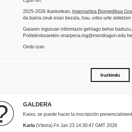
Egun on:
2025-2026 ikasturtean,
Ingeniaritza Biomedikoa Gr
da baina zeuk esan bezala, hau, urtez-urte aldetzen 
Gaiaren inguruan informazio gehiago behar baduzu,
Politeknikoarekin onarpena.ing@mondragon.edu helb
Ondo izan
Iruzkindu
?
GALDERA
Kaixo, se puede hacer la inscripción presencialmen
Karla
(Vitoria) Fri Jan 23 14:30:47 GMT 2026