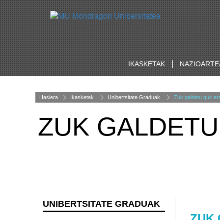
IKASKETAK
NAZIOARTE
Hasiera
Ikasketak
Unibertsitate Graduak
Zuk galdetu guk er
ZUK GALDETU
UNIBERTSITATE GRADUAK
ZUK 