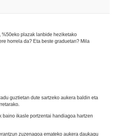
o, %50eko plazak lanbide heziketako
 ere horrela da? Eta beste graduetan? Mila
radu guztietan dute sartzeko aukera baldin eta
retarako.
ek baino ikasle portzentai handiagoa hartzen
, erantzun zuzenagoa emateko aukera daukagu