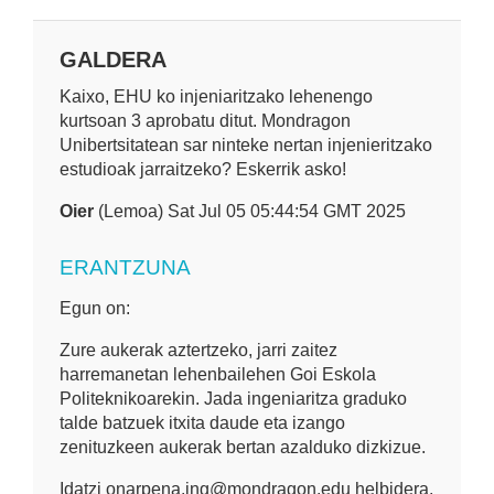
GALDERA
Kaixo, EHU ko injeniaritzako lehenengo
kurtsoan 3 aprobatu ditut. Mondragon
Unibertsitatean sar ninteke nertan injenieritzako
estudioak jarraitzeko? Eskerrik asko!
Oier
(Lemoa) Sat Jul 05 05:44:54 GMT 2025
ERANTZUNA
Egun on:
Zure aukerak aztertzeko, jarri zaitez
harremanetan lehenbailehen Goi Eskola
Politeknikoarekin. Jada ingeniaritza graduko
talde batzuek itxita daude eta izango
zenituzkeen aukerak bertan azalduko dizkizue.
Idatzi onarpena.ing@mondragon.edu helbidera.