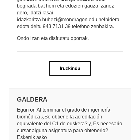
begirada bat horri eta edozien gauza izanez
gero, idatzi lasai
idazkaritza.huhezi@mondragon.edu helbidera
edota deitu 943 7131 39 telefono zenbakira.
Ondo izan eta disfrutatu oporrak.
Iruzkindu
GALDERA
Egun on Al terminar el grado de ingeniería
biomédica ¿Se obtiene la acreditación
equivalente del C1 de euskera? ¿ Es necesario
cursar alguna asignatura para obtenerlo?
Eskerrik asko