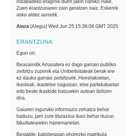
nolabaiteko eraginik duen jakin nahiko nuke.
Zuen erantzunaren zain geratzen naiz. Eskerrik
asko aldez aurretik.
Aiora
(Alegia) Wed Jun 25 15:36:08 GMT 2025
ERANTZUNA
Egun on:
Beasaindik Arrasatera ez dago garraio publiko
zerbitzu zuzenik eta Unibertsitateak berak ere
ez dauka garraio zerbitzurik. Horrelakoetan,
ikasleak, ikastetxe nagusian, etxe partekatuetan
edo beste ikaskide batzuekin autoan ibiltzen
dira.
Gaiaren inguruko informazio zehatza behar
baduzu, jarri zure titulazioa ikasi behar duzun
fakultatearekin harremanetan.
Bestalde, batxilergoan ohorezko matrikula