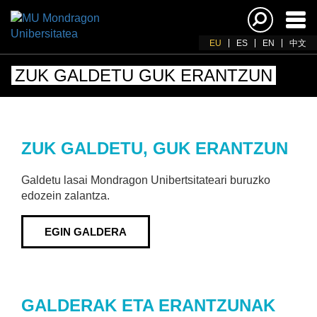
Akti
nab
EU
ES
EN
中文
ZUK GALDETU GUK ERANTZUN
ZUK GALDETU, GUK ERANTZUN
Galdetu lasai Mondragon Unibertsitateari buruzko
edozein zalantza.
EGIN GALDERA
GALDERAK ETA ERANTZUNAK