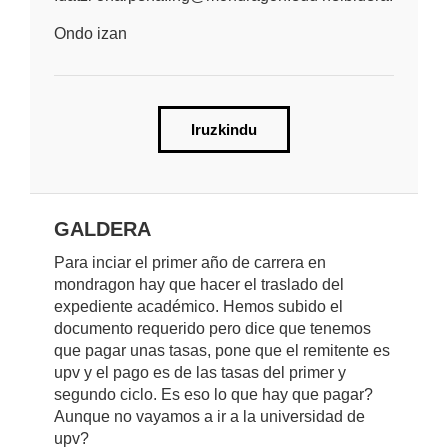
Ondo izan
Iruzkindu
GALDERA
Para inciar el primer año de carrera en
mondragon hay que hacer el traslado del
expediente académico. Hemos subido el
documento requerido pero dice que tenemos
que pagar unas tasas, pone que el remitente es
upv y el pago es de las tasas del primer y
segundo ciclo. Es eso lo que hay que pagar?
Aunque no vayamos a ir a la universidad de
upv?