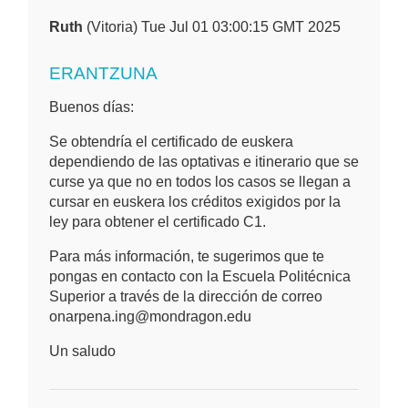
Ruth
(Vitoria) Tue Jul 01 03:00:15 GMT 2025
ERANTZUNA
Buenos días:
Se obtendría el certificado de euskera
dependiendo de las optativas e itinerario que se
curse ya que no en todos los casos se llegan a
cursar en euskera los créditos exigidos por la
ley para obtener el certificado C1.
Para más información, te sugerimos que te
pongas en contacto con la Escuela Politécnica
Superior a través de la dirección de correo
onarpena.ing@mondragon.edu
Un saludo