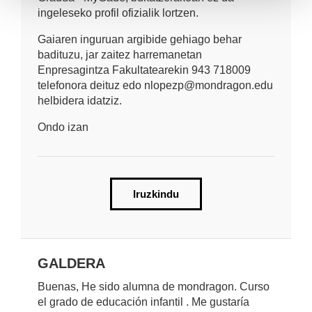
ingeleseko profil ofizialik lortzen.
Gaiaren inguruan argibide gehiago behar
badituzu, jar zaitez harremanetan
Enpresagintza Fakultatearekin 943 718009
telefonora deituz edo nlopezp@mondragon.edu
helbidera idatziz.
Ondo izan
Iruzkindu
GALDERA
Buenas, He sido alumna de mondragon. Curso
el grado de educación infantil . Me gustaría