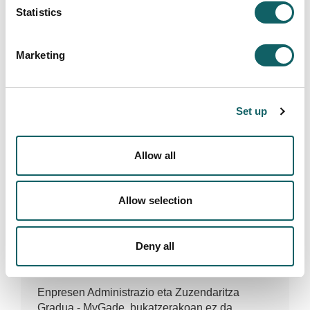
Statistics
Marketing
Iruzkindu
Set up
GALDERA
Kaixo. MyGade gradua bukatzerakoan
Allow all
ingelesko perfilen bateko ziurtagiria lortzen da ?
Amaia
(Arrasate) Fri Jun 27 13:37:59 GMT
Allow selection
2025
ERANTZUNA
Deny all
Egun on.
Enpresen Administrazio eta Zuzendaritza
Gradua - MyGade, bukatzerakoan ez da