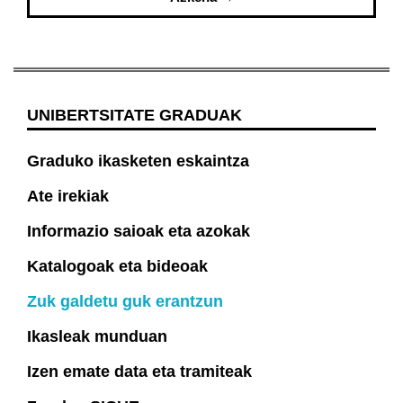
UNIBERTSITATE GRADUAK
Graduko ikasketen eskaintza
Ate irekiak
Informazio saioak eta azokak
Katalogoak eta bideoak
Zuk galdetu guk erantzun
Ikasleak munduan
Izen emate data eta tramiteak