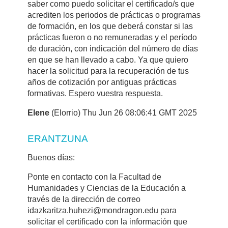
saber como puedo solicitar el certificado/s que
acrediten los periodos de prácticas o programas
de formación, en los que deberá constar si las
prácticas fueron o no remuneradas y el período
de duración, con indicación del número de días
en que se han llevado a cabo. Ya que quiero
hacer la solicitud para la recuperación de tus
años de cotización por antiguas prácticas
formativas. Espero vuestra respuesta.
Elene
(Elorrio) Thu Jun 26 08:06:41 GMT 2025
ERANTZUNA
Buenos días:
Ponte en contacto con la Facultad de
Humanidades y Ciencias de la Educación a
través de la dirección de correo
idazkaritza.huhezi@mondragon.edu para
solicitar el certificado con la información que