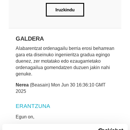
Iruzkindu
GALDERA
Alabarentzat ordenagailu berria erosi beharrean
gara eta diseinuko ingenieritza gradua egingo
duenez, zer motatako edo ezaugarrietako
ordenagailua gomendatzen duzuen jakin nahi
genuke.
Nerea
(Beasain) Mon Jun 30 16:36:10 GMT
2025
ERANTZUNA
Egun on,
Industria Diseinuko eta Produktu Garapeneko