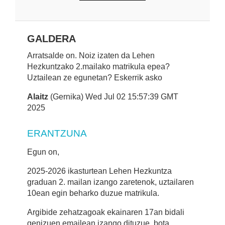
GALDERA
Arratsalde on. Noiz izaten da Lehen
Hezkuntzako 2.mailako matrikula epea?
Uztailean ze egunetan? Eskerrik asko
Alaitz
(Gernika) Wed Jul 02 15:57:39 GMT
2025
ERANTZUNA
Egun on,
2025-2026 ikasturtean Lehen Hezkuntza
graduan 2. mailan izango zaretenok, uztailaren
10ean egin beharko duzue matrikula.
Argibide zehatzagoak ekainaren 17an bidali
genizuen emailean izango dituzue, bota