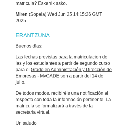
matricula? Eskerrik asko.
Miren
(Sopela) Wed Jun 25 14:15:26 GMT
2025
ERANTZUNA
Buenos días:
Las fechas previstas para la matriculación de
las y los estudiantes a partir de segundo curso
para el
Grado en Administración y Dirección de
Empresas - MyGADE
son a partir del 14 de
julio.
De todos modos, recibiréis una notificación al
respecto con toda la información pertinente. La
matrícula se formalizará a través de la
secretaría virtual.
Un saludo