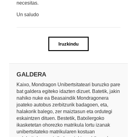
necesitas.
Un saludo
Iruzkindu
GALDERA
Kaixo, Mondragon Unibertsitateari buruzko pare
bat galdera egiteko idazten dizuet. Batetik, jakin
nahiko nuke ea Beasaindik Mondragonera
joateko autobus zerbitzurik badagoen, eta,
halakorik balego, zer maiztasun eta ordutegi
eskaintzen dituen. Bestetik, Batxilergoko
ikasketetan ohorezko matrikula lortu izanak
unibertsitateko matrikularen kostuan