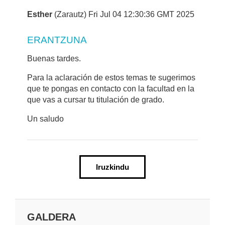
Esther
(Zarautz) Fri Jul 04 12:30:36 GMT 2025
ERANTZUNA
Buenas tardes.
Para la aclaración de estos temas te sugerimos
que te pongas en contacto con la facultad en la
que vas a cursar tu titulación de grado.
Un saludo
Iruzkindu
GALDERA