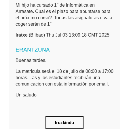
Mi hijo ha cursado 1° de Informática en
Arrasate. Cual es el plazo para apuntarse para
el próximo curso?. Todas las asignaturas q va a
coger serán de 1°
Iratxe
(Bilbao) Thu Jul 03 13:09:18 GMT 2025
ERANTZUNA
Buenas tardes.
La matrícula será el 18 de julio de 08:00 a 17:00
horas. Las y los estudiantes recibirán una
comunicación con esta información por email.
Un saludo
Iruzkindu