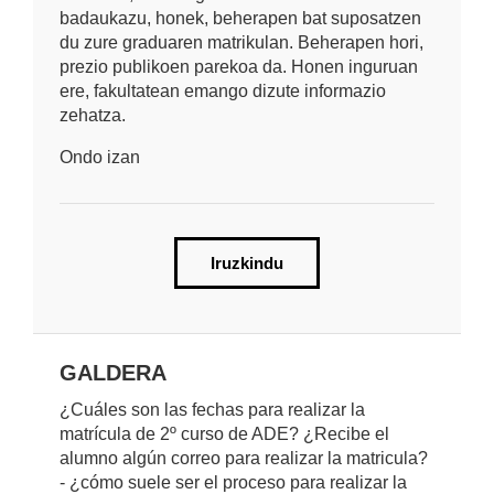
badaukazu, honek, beherapen bat suposatzen
du zure graduaren matrikulan. Beherapen hori,
prezio publikoen parekoa da. Honen inguruan
ere, fakultatean emango dizute informazio
zehatza.
Ondo izan
Iruzkindu
GALDERA
¿Cuáles son las fechas para realizar la
matrícula de 2º curso de ADE? ¿Recibe el
alumno algún correo para realizar la matricula?
- ¿cómo suele ser el proceso para realizar la