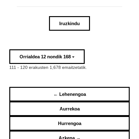
Iruzkindu
Orrialdea 12 nondik 168
111 - 120 erakusten 1,678 emaitzetatik.
← Lehenengoa
Aurrekoa
Hurrengoa
Azkena →