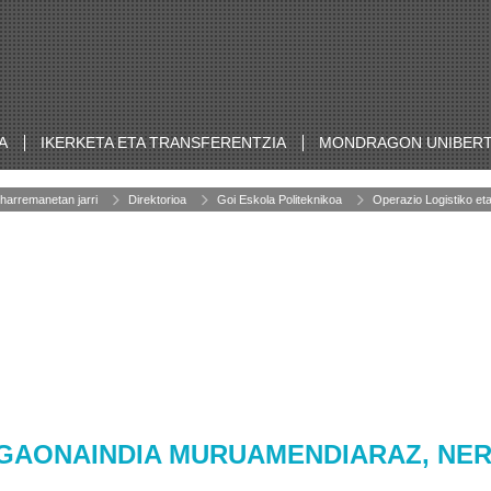
A
IKERKETA ETA TRANSFERENTZIA
MONDRAGON UNIBERT
harremanetan jarri
Direktorioa
Goi Eskola Politeknikoa
Operazio Logistiko e
GAONAINDIA MURUAMENDIARAZ, NE