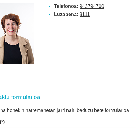
Telefonoa:
943794700
Luzapena:
8111
ktu formularioa
na honekin harremanetan jarri nahi baduzu bete formularioa
(*)