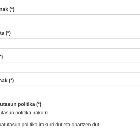
nak (*)
a (*)
*)
nak (*)
utasun politika (*)
utasun politika irakurri
batutasun politika irakurri dut eta onartzen dut