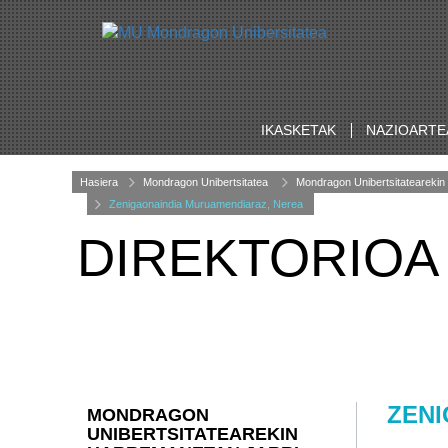
IKASKETAK
NAZIOARTE
Hasiera
Mondragon Unibertsitatea
Mondragon Unibertsitatearekin 
Zenigaonaindia Muruamendiaraz, Nerea
DIREKTORIOA
ZENI
MONDRAGON
UNIBERTSITATEAREKIN