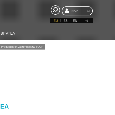
NAIZ...
EU
ES
EN
中文
SITATEA
ta Produktiboen Zuzendaritza-ZOLP
REA