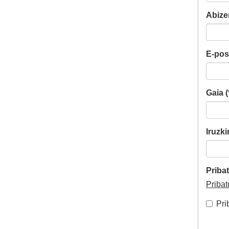
Abize
E-post
Gaia (
Iruzki
Pribat
Pribat
Pri