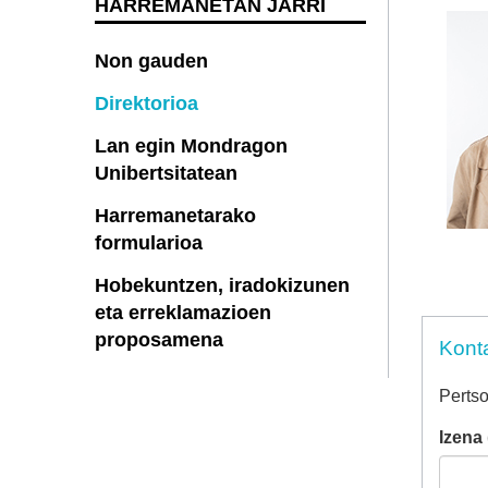
HARREMANETAN JARRI
Non gauden
Direktorioa
Lan egin Mondragon
Unibertsitatean
Harremanetarako
formularioa
Hobekuntzen, iradokizunen
eta erreklamazioen
proposamena
Konta
Pertso
Izena 