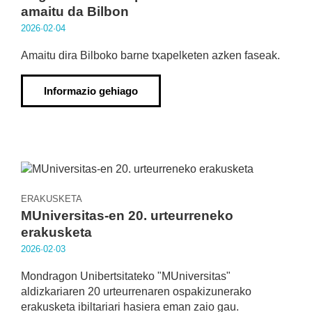
amaitu da Bilbon
2026·02·04
Amaitu dira Bilboko barne txapelketen azken faseak.
Informazio gehiago
ERAKUSKETA
MUniversitas-en 20. urteurreneko
erakusketa
2026·02·03
Mondragon Unibertsitateko "MUniversitas"
aldizkariaren 20 urteurrenaren ospakizunerako
erakusketa ibiltariari hasiera eman zaio gau.