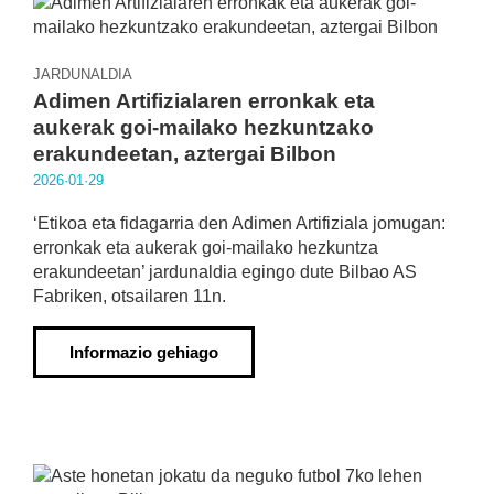
JARDUNALDIA
Adimen Artifizialaren erronkak eta
aukerak goi-mailako hezkuntzako
erakundeetan, aztergai Bilbon
2026·01·29
‘Etikoa eta fidagarria den Adimen Artifiziala jomugan:
erronkak eta aukerak goi-mailako hezkuntza
erakundeetan’ jardunaldia egingo dute Bilbao AS
Fabriken, otsailaren 11n.
Informazio gehiago