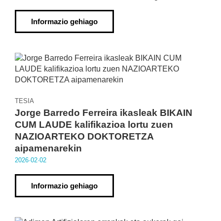
Informazio gehiago
TESIA
Jorge Barredo Ferreira ikasleak BIKAIN
CUM LAUDE kalifikazioa lortu zuen
NAZIOARTEKO DOKTORETZA
aipamenarekin
2026·02·02
Informazio gehiago