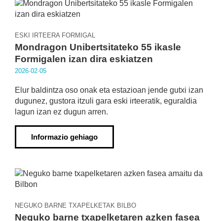
ESKI IRTEERA FORMIGAL
Mondragon Unibertsitateko 55 ikasle
Formigalen izan dira eskiatzen
2026·02·05
Elur baldintza oso onak eta estazioan jende gutxi izan
dugunez, gustora itzuli gara eski irteeratik, eguraldia
lagun izan ez dugun arren.
Informazio gehiago
NEGUKO BARNE TXAPELKETAK BILBO
Neguko barne txapelketaren azken fasea