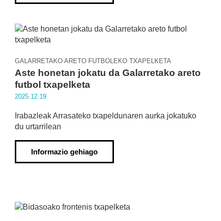
GALARRETAKO ARETO FUTBOLEKO TXAPELKETA
Aste honetan jokatu da Galarretako areto
futbol txapelketa
2025·12·19
Irabazleak Arrasateko txapeldunaren aurka jokatuko
du urtarrilean
Informazio gehiago