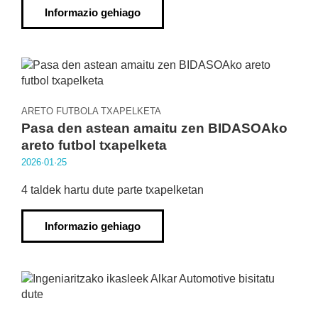
Informazio gehiago
ARETO FUTBOLA TXAPELKETA
Pasa den astean amaitu zen BIDASOAko
areto futbol txapelketa
2026·01·25
4 taldek hartu dute parte txapelketan
Informazio gehiago