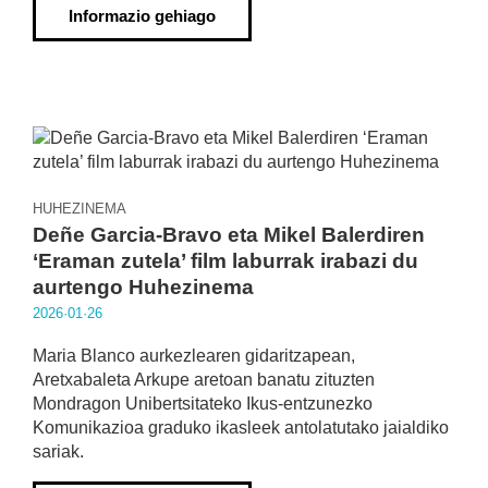
Informazio gehiago
HUHEZINEMA
Deñe Garcia-Bravo eta Mikel Balerdiren
‘Eraman zutela’ film laburrak irabazi du
aurtengo Huhezinema
2026·01·26
Maria Blanco aurkezlearen gidaritzapean,
Aretxabaleta Arkupe aretoan banatu zituzten
Mondragon Unibertsitateko Ikus-entzunezko
Komunikazioa graduko ikasleek antolatutako jaialdiko
sariak.