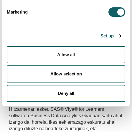
Informazio gehiago
Marketing
Set up
Allow all
HITZARMENA
Mondragon Unibertsitateko
Enpresagintza Fakultateak eta SASek bat
Allow selection
egin dute adimen artifizialeko eta datuen
zientziako prestakuntza aurreratua
sustatzeko
Deny all
2026·01·13
Hitzarmenari esker, SAS® Viya® for Learners
softwarea Business Data Analytics Graduan sartu ahal
izango da; horrela, ikasleek errazago eskuratu ahal
izango dituzte nazioarteko ziurtagiriak, eta