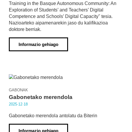
Training in the Basque Autonomous Community: An
Exploration of Students’ and Teachers’ Digital
Competence and Schools’ Digital Capacity" tesia.
Nazioarteko aipamenarekin jaso du kalifikazioa
doktore berriak.
Informazio gehiago
GABONAK
Gabonetako merendola
2025·12·18
Gabonetako merendola antolatu da Biterin
Informazio gehiago