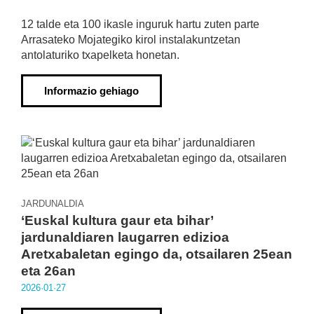
12 talde eta 100 ikasle inguruk hartu zuten parte
Arrasateko Mojategiko kirol instalakuntzetan
antolaturiko txapelketa honetan.
Informazio gehiago
JARDUNALDIA
‘Euskal kultura gaur eta bihar’
jardunaldiaren laugarren edizioa
Aretxabaletan egingo da, otsailaren 25ean
eta 26an
2026·01·27