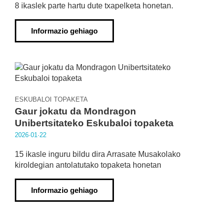
8 ikaslek parte hartu dute txapelketa honetan.
Informazio gehiago
ESKUBALOI TOPAKETA
Gaur jokatu da Mondragon
Unibertsitateko Eskubaloi topaketa
2026·01·22
15 ikasle inguru bildu dira Arrasate Musakolako
kiroldegian antolatutako topaketa honetan
Informazio gehiago