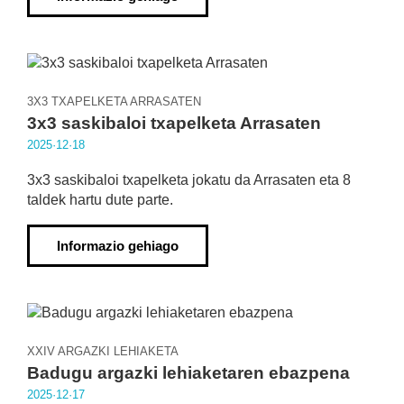
3X3 TXAPELKETA ARRASATEN
3x3 saskibaloi txapelketa Arrasaten
2025·12·18
3x3 saskibaloi txapelketa jokatu da Arrasaten eta 8
taldek hartu dute parte.
Informazio gehiago
XXIV ARGAZKI LEHIAKETA
Badugu argazki lehiaketaren ebazpena
2025·12·17