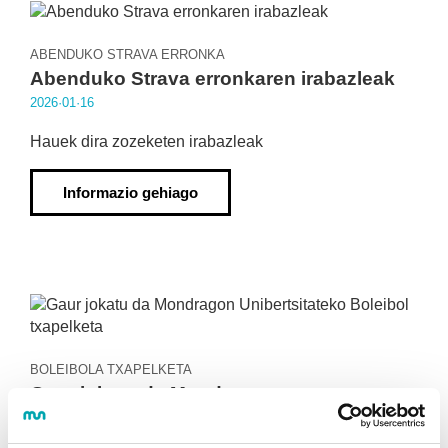
ABENDUKO STRAVA ERRONKA
Abenduko Strava erronkaren irabazleak
2026·01·16
Hauek dira zozeketen irabazleak
Informazio gehiago
BOLEIBOLA TXAPELKETA
Gaur jokatu da Mondragon
Unibertsitateko Boleibol txapelketa
2026·01·15