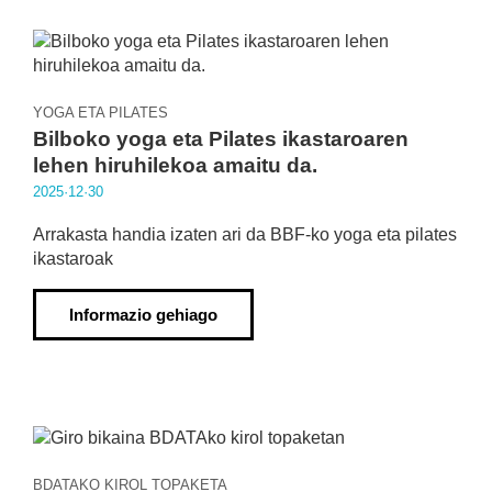
YOGA ETA PILATES
Bilboko yoga eta Pilates ikastaroaren
lehen hiruhilekoa amaitu da.
2025·12·30
Arrakasta handia izaten ari da BBF-ko yoga eta pilates
ikastaroak
Informazio gehiago
BDATAKO KIROL TOPAKETA