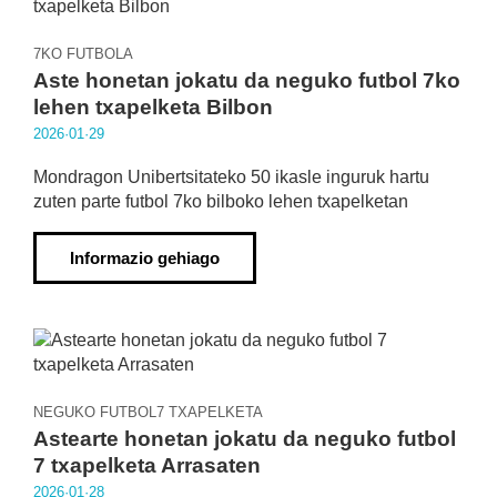
7KO FUTBOLA
Aste honetan jokatu da neguko futbol 7ko
lehen txapelketa Bilbon
2026·01·29
Mondragon Unibertsitateko 50 ikasle inguruk hartu
zuten parte futbol 7ko bilboko lehen txapelketan
Informazio gehiago
NEGUKO FUTBOL7 TXAPELKETA
Astearte honetan jokatu da neguko futbol
7 txapelketa Arrasaten
2026·01·28