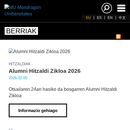
Akti
nab
EU
ES
EN
中文
BERRIAK
HITZALDIAK
Alumni Hitzaldi Zikloa 2026
2026·02·05
Otsailaren 24an hasiko da bosgarren Alumni Hitzaldi
Zikloa
Informazio gehiago