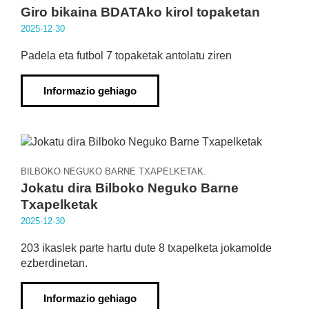
Giro bikaina BDATAko kirol topaketan
2025·12·30
Padela eta futbol 7 topaketak antolatu ziren
Informazio gehiago
BILBOKO NEGUKO BARNE TXAPELKETAK.
Jokatu dira Bilboko Neguko Barne
Txapelketak
2025·12·30
203 ikaslek parte hartu dute 8 txapelketa jokamolde
ezberdinetan.
Informazio gehiago