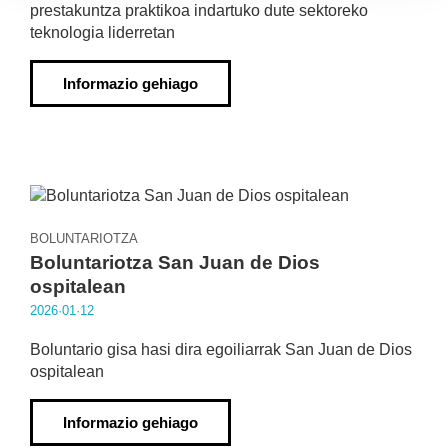
prestakuntza praktikoa indartuko dute sektoreko
teknologia liderretan
Informazio gehiago
BOLUNTARIOTZA
Boluntariotza San Juan de Dios
ospitalean
2026·01·12
Boluntario gisa hasi dira egoiliarrak San Juan de Dios
ospitalean
Informazio gehiago