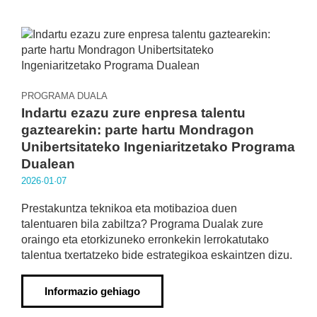
PROGRAMA DUALA
Indartu ezazu zure enpresa talentu
gaztearekin: parte hartu Mondragon
Unibertsitateko Ingeniaritzetako Programa
Dualean
2026·01·07
Prestakuntza teknikoa eta motibazioa duen
talentuaren bila zabiltza? Programa Dualak zure
oraingo eta etorkizuneko erronkekin lerrokatutako
talentua txertatzeko bide estrategikoa eskaintzen dizu.
Informazio gehiago