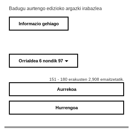
Badugu aurtengo edizioko argazki irabazlea
Informazio gehiago
Orrialdea 6 nondik 97
151 - 180 erakusten 2,908 emaitzetatik.
Aurrekoa
Hurrengoa