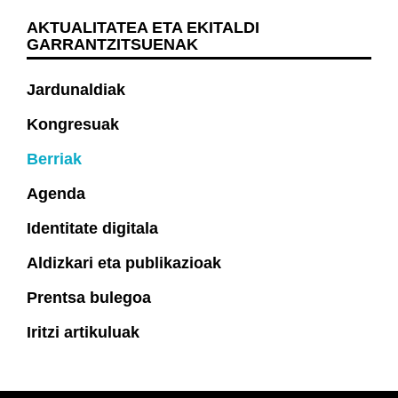
AKTUALITATEA ETA EKITALDI
GARRANTZITSUENAK
Jardunaldiak
Kongresuak
Berriak
Agenda
Identitate digitala
Aldizkari eta publikazioak
Prentsa bulegoa
Iritzi artikuluak