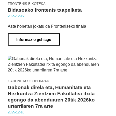
FRONTENIS BIKOTEKA
Bidasoako frontenis txapelketa
2025·12·19
Aste honetan jokatu da Fronteniseko finala
Informazio gehiago
GABONETAKO OPORRAK
Gabonak direla eta, Humanitate eta
Hezkuntza Zientzien Fakultatea itxita
egongo da abenduaren 20tik 2026ko
urtarrilaren 7ra arte
2025·12·18