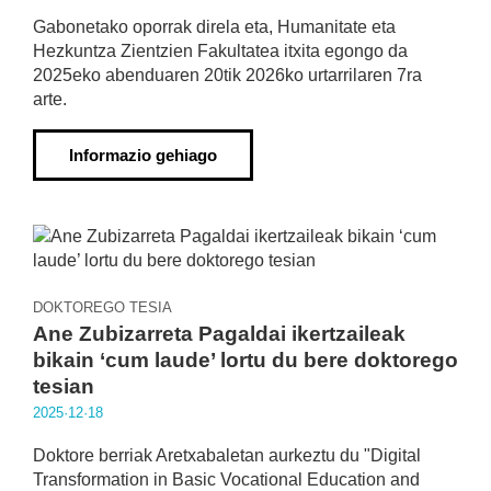
Gabonetako oporrak direla eta, Humanitate eta
Hezkuntza Zientzien Fakultatea itxita egongo da
2025eko abenduaren 20tik 2026ko urtarrilaren 7ra
arte.
Informazio gehiago
DOKTOREGO TESIA
Ane Zubizarreta Pagaldai ikertzaileak
bikain ‘cum laude’ lortu du bere doktorego
tesian
2025·12·18
Doktore berriak Aretxabaletan aurkeztu du "Digital
Transformation in Basic Vocational Education and