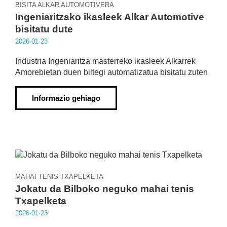
BISITA ALKAR AUTOMOTIVERA
Ingeniaritzako ikasleek Alkar Automotive
bisitatu dute
2026·01·23
Industria Ingeniaritza masterreko ikasleek Alkarrek
Amorebietan duen biltegi automatizatua bisitatu zuten
Informazio gehiago
MAHAI TENIS TXAPELKETA
Jokatu da Bilboko neguko mahai tenis
Txapelketa
2026·01·23