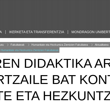
A
IKERKETA ETA TRANSFERENTZIA
MONDRAGON UNIBERT
utu
Fakultateak
Humanitate eta Hezkuntza Zientzien Fakultatea
Aktualitatea
 du Humanitate eta Hezkuntza Zientzien Fakultateak
EN DIDAKTIKA A
RTZAILE BAT KON
E ETA HEZKUNTZ