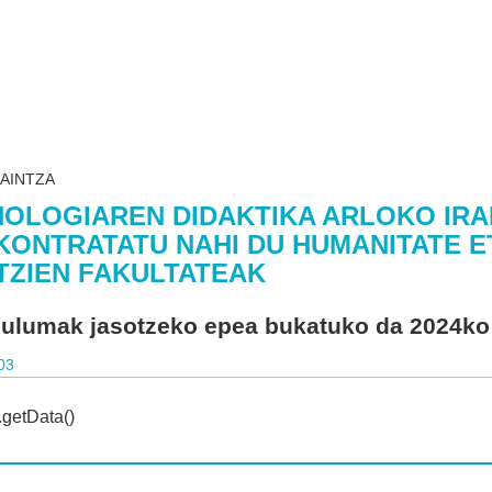
KAINTZA
OLOGIAREN DIDAKTIKA ARLOKO IRA
KONTRATATU NAHI DU HUMANITATE 
TZIEN FAKULTATEAK
culumak jasotzeko epea bukatuko da 2024ko
03