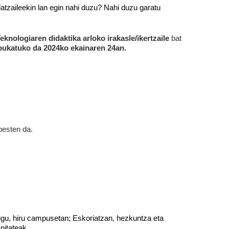
atzaileekin lan egin nahi duzu? Nahi duzu garatu 
eknologiaren didaktika arloko irakasle/ikertzaile
 bat 
bukatuko da 2024ko ekainaren 24an. 
besten da.
tugu, hiru campusetan; Eskoriatzan, hezkuntza eta 
itateak. 