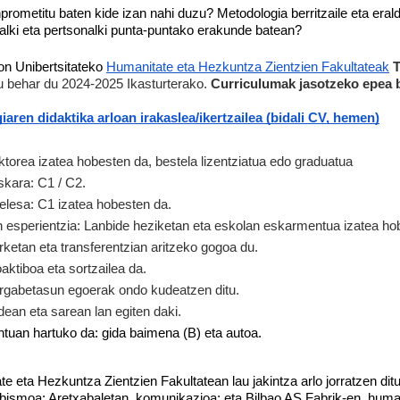
prometitu baten kide izan nahi duzu? Metodologia berritzaile eta erald
alki eta pertsonalki punta-puntako erakunde batean? 
n Unibertsitateko 
Humanitate eta Hezkuntza Zientzien Fakultateak
T
u behar du 2024-2025 Ikasturterako. 
Curriculumak jasotzeko epea 
iaren didaktika arloan irakaslea/ikertzailea (bidali CV, hemen)
torea izatea hobesten da, bestela lizentziatua edo graduatua
kara: C1 / C2.
elesa: C1 izatea hobesten da.
 esperientzia: Lanbide heziketan eta eskolan eskarmentua izatea ho
rketan eta transferentzian aritzeko gogoa du.
aktiboa eta sortzailea da.
rgabetasun egoerak ondo kudeatzen ditu.
dean eta sarean lan egiten daki.
tuan hartuko da: gida baimena (B) eta autoa.
e eta Hezkuntza Zientzien Fakultatean lau jakintza arlo jorratzen di
bismoa; Aretxabaletan, komunikazioa; eta Bilbao AS Fabrik-en, human