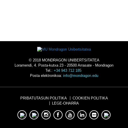
OSTATUA
© 2018 MONDRAGON UNIBERTSITATEA
Loramendi, 4. Posta-kutxa 23 - 20500 Arrasate - Mondragon
Tel.:
+34 943 712 185
Posta elektronikoa:
info@mondragon.edu
PRIBATUTASUN POLITIKA
COOKIEN POLITIKA
LEGE-OHARRA