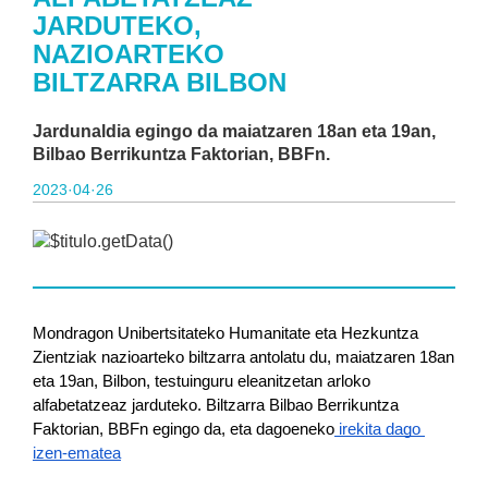
JARDUTEKO,
NAZIOARTEKO
BILTZARRA BILBON
Jardunaldia egingo da maiatzaren 18an eta 19an,
Bilbao Berrikuntza Faktorian, BBFn.
2023·04·26
Mondragon Unibertsitateko Humanitate eta Hezkuntza 
Zientziak nazioarteko biltzarra antolatu du, maiatzaren 18an 
eta 19an, Bilbon, testuinguru eleanitzetan arloko 
alfabetatzeaz jarduteko. Biltzarra Bilbao Berrikuntza 
Faktorian, BBFn egingo da, eta dagoeneko
irekita dago 
izen-ematea