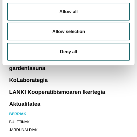
Allow all
HUMANITATE ETA HEZKUNTZA ZIENTZIEN
FAKULTATEA
Allow selection
Guri buruz
Zerbitzuak
Deny all
Erantzukizun soziala, iraunkortasuna eta
gardentasuna
KoLaborategia
LANKI Kooperatibismoaren Ikertegia
Aktualitatea
BERRIAK
BULETINAK
JARDUNALDIAK