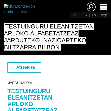
Akti
nab
EU
ES
EN
中文
TESTUINGURU ELEANITZETAN
ARLOKO ALFABETATZEAZ
JARDUTEKO, NAZIOARTEKO
BILTZARRA BILBON
Atzealdea
JARDUNALDIA
TESTUINGURU
ELEANITZETAN
ARLOKO
ALFABETATZEAZ