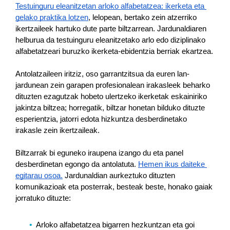
Testuinguru eleanitzetan arloko alfabetatzea: ikerketa eta 
gelako praktika lotzen
, lelopean, bertako zein atzerriko 
ikertzaileek hartuko dute parte biltzarrean. Jardunaldiaren 
helburua da testuinguru eleanitzetako arlo edo diziplinako 
alfabetatzeari buruzko ikerketa-ebidentzia berriak ekartzea.
Antolatzaileen iritziz, oso garrantzitsua da euren lan-
jardunean zein garapen profesionalean irakasleek beharko 
dituzten ezagutzak hobeto ulertzeko ikerketak eskainiriko 
jakintza biltzea; horregatik, biltzar honetan bilduko dituzte 
esperientzia, jatorri edota hizkuntza desberdinetako 
irakasle zein ikertzaileak.
Biltzarrak bi eguneko iraupena izango du eta panel 
. 
desberdinetan egongo da antolatuta
Hemen ikus daiteke 
egitarau osoa.
 Jardunaldian aurkeztuko dituzten 
komunikazioak eta posterrak, besteak beste, honako gaiak 
jorratuko dituzte:
Arloko alfabetatzea bigarren hezkuntzan eta goi 