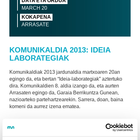
DATA ETA ORDUA
MARCH 20
KOKAPENA
ARRASATE
KOMUNIKALDIA 2013: IDEIA
LABORATEGIAK
Komunikaldiak 2013 jardunaldia martxoaren 20an
egingo da, eta bertan “Ideia-laborategiak” aztertuko
dira. Komunikaldien 8. aldia izango da, eta aurten
Arrasaten egingo da, Garaia Berrikuntza Gunean,
nazioarteko partehartzearekin. Sarrera, doan, baina
komeni da aurrez izena ematea.