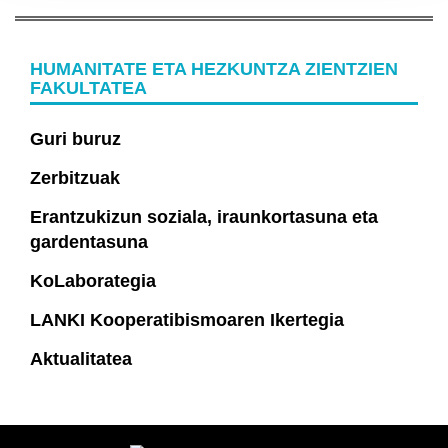
HUMANITATE ETA HEZKUNTZA ZIENTZIEN
FAKULTATEA
Guri buruz
Zerbitzuak
Erantzukizun soziala, iraunkortasuna eta
gardentasuna
KoLaborategia
LANKI Kooperatibismoaren Ikertegia
Aktualitatea