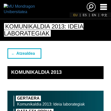
Akti
nab
EU
ES
EN
中文
KOMUNIKALDIA 2013: IDEIA
LABORATEGIAK
Atzealdea
KOMUNIKALDIA 2013
GERTAERA
Komunikaldia 2013: Ideia laborategiak