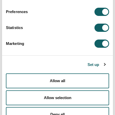
BERRIAK
Preferences
BULETINAK
JARDUNALDIAK
Statistics
Marketing
Unibertsitatea baino gehiago gara
Set up
KOMUNITATEA
Allow all
Allow selection
Deny all