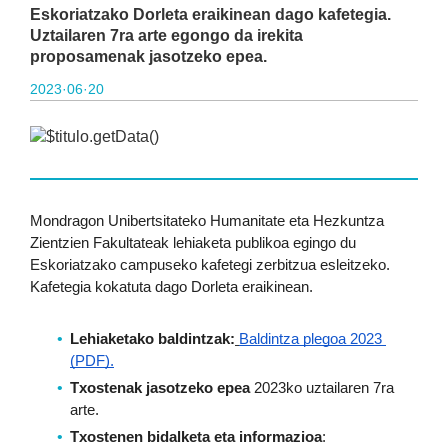
Eskoriatzako Dorleta eraikinean dago kafetegia.
Uztailaren 7ra arte egongo da irekita
proposamenak jasotzeko epea.
2023·06·20
Mondragon Unibertsitateko Humanitate eta Hezkuntza 
Zientzien Fakultateak lehiaketa publikoa egingo du 
Eskoriatzako campuseko kafetegi zerbitzua esleitzeko. 
Kafetegia kokatuta dago Dorleta eraikinean.
Lehiaketako baldintzak:
Baldintza plegoa 2023 
(PDF).
Txostenak jasotzeko epea
 2023ko uztailaren 7ra 
arte.
Txostenen bidalketa eta informazioa
: 