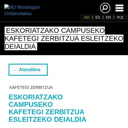
Akti
nab
EU
ES
EN
中文
ESKORIATZAKO CAMPUSEKO
KAFETEGI ZERBITZUA ESLEITZEKO
DEIALDIA
Atzealdea
KAFETEGI ZERBITZUA
ESKORIATZAKO
CAMPUSEKO
KAFETEGI ZERBITZUA
ESLEITZEKO DEIALDIA