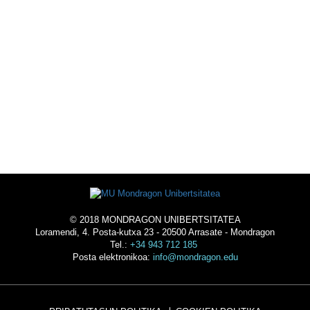
EKINTZAK
OSTATUA
© 2018 MONDRAGON UNIBERTSITATEA
Loramendi, 4. Posta-kutxa 23 - 20500 Arrasate - Mondragon
Tel.:
+34 943 712 185
Posta elektronikoa:
info@mondragon.edu