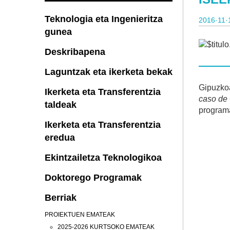
Teknologia eta Ingenieritza
2016·11·
gunea
Deskribapena
Laguntzak eta ikerketa bekak
Gipuzko
Ikerketa eta Transferentzia
caso de
taldeak
program
Ikerketa eta Transferentzia
eredua
Ekintzailetza Teknologikoa
Doktorego Programak
Berriak
PROIEKTUEN EMATEAK
2025-2026 KURTSOKO EMATEAK