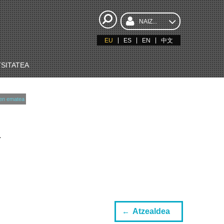
NAIZ...
EU
ES
EN
中文
SITATEA
en ematea
K
Atzealdea