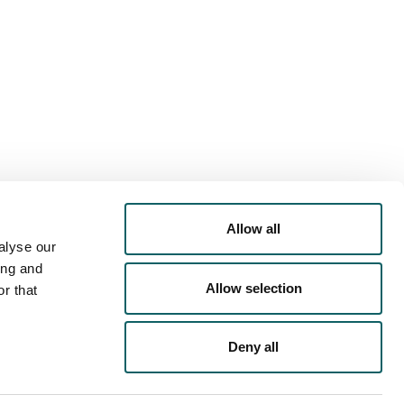
Allow all
alyse our
ing and
Allow selection
r that
Deny all
TASUN POLITIKA
COOKIEN POLITIKA
LEGE-OHARRA