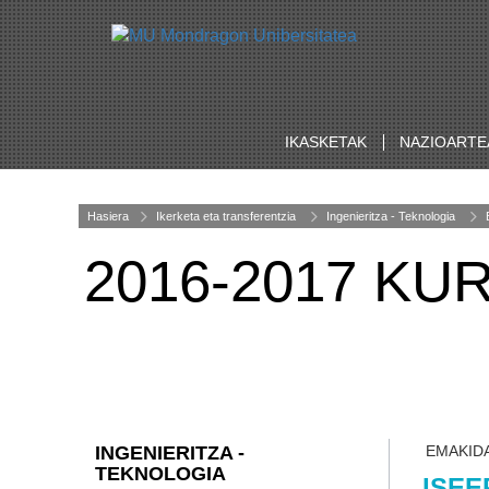
IKASKETAK
NAZIOARTE
Hasiera
Ikerketa eta transferentzia
Ingenieritza - Teknologia
2016-2017 K
INGENIERITZA -
EMAKID
TEKNOLOGIA
ISEE