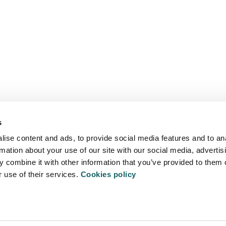
s
ise content and ads, to provide social media features and to an
rmation about your use of our site with our social media, advertis
 combine it with other information that you’ve provided to them o
r use of their services.
Cookies policy
ITATEA
PRIBATU
500 Arrasate - Mondragon