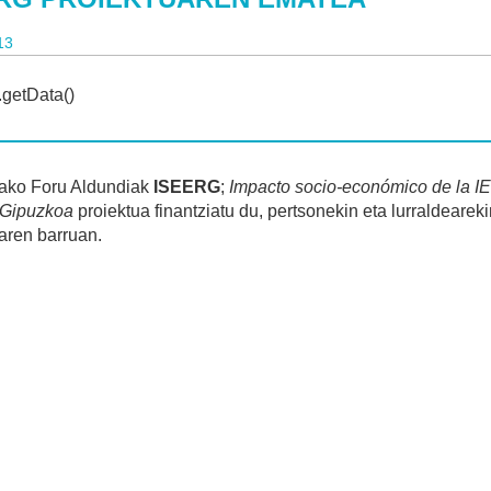
13
ako Foru Aldundiak
ISEERG
;
Impacto socio-económico de la IE
 Gipuzkoa
proiektua finantziatu du, pertsonekin eta lurraldear
aren barruan.