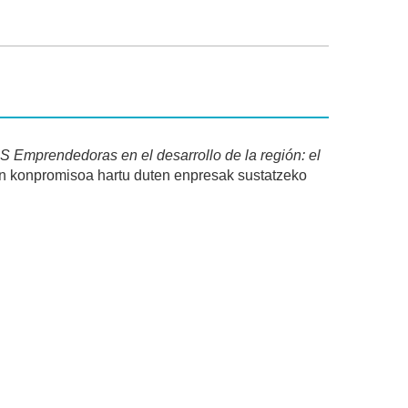
S Emprendedoras en el desarrollo de la región: el
ekin konpromisoa hartu duten enpresak sustatzeko