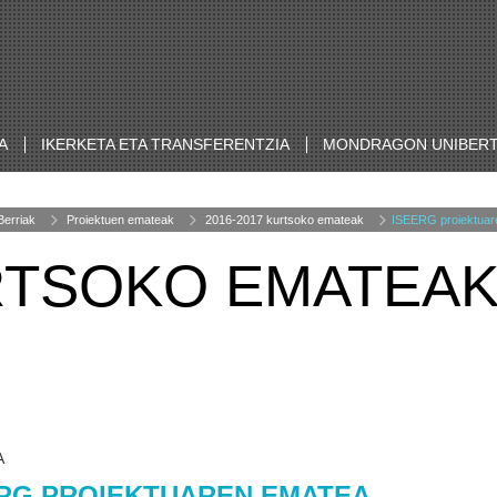
A
IKERKETA ETA TRANSFERENTZIA
MONDRAGON UNIBERT
Berriak
Proiektuen emateak
2016-2017 kurtsoko emateak
ISEERG proiektuar
URTSOKO EMATEA
A
RG PROIEKTUAREN EMATEA