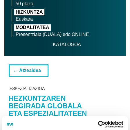
50 plaza
HIZKUNTZA
Euskara
MODALITATEA
Presentziala (DUALA) edo ONLINE
KATALOGOA
Atzealdea
ESPEZIALIZAZIOA
HEZKUNTZAREN
BEGIRADA GLOBALA
ETA ESPEZIALITATEEN
ARTEKO ELKARLANA