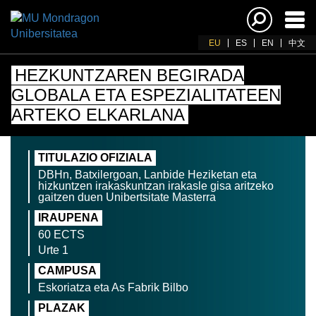
Akti
nab
EU
ES
EN
中文
HEZKUNTZAREN BEGIRADA
GLOBALA ETA ESPEZIALITATEEN
ARTEKO ELKARLANA
TITULAZIO OFIZIALA
DBHn, Batxilergoan, Lanbide Heziketan eta
hizkuntzen irakaskuntzan irakasle gisa aritzeko
gaitzen duen Unibertsitate Masterra
IRAUPENA
60 ECTS
Urte 1
CAMPUSA
Eskoriatza eta As Fabrik Bilbo
PLAZAK