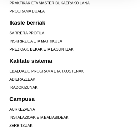
PRAKTIKAK ETA MASTER BUKAERAKO LANA
PROGRAMA DUALA
Ikasle berriak
SARRERA PROFILA
INSKRIPZIOA ETA MATRIKULA
PREZIOAK, BEKAK ETA LAGUNTZAK
Kalitate sistema
EBALUAZIO PROGRAMA ETA TXOSTENAK
ADIERAZLEAK
IRADOKIZUNAK
Campusa
AURKEZPENA
INSTALAZIOAK ETA BALIABIDEAK
ZERBITZUAK