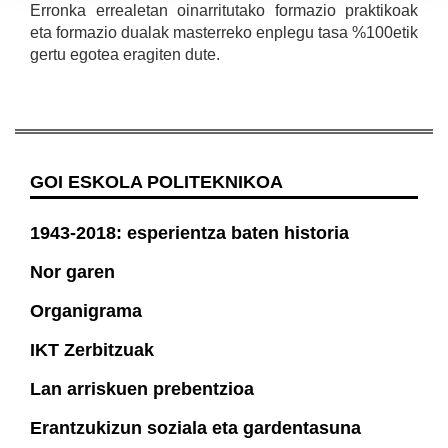
Erronka errealetan oinarritutako formazio praktikoak
eta formazio dualak masterreko enplegu tasa %100etik
gertu egotea eragiten dute.
GOI ESKOLA POLITEKNIKOA
1943-2018: esperientza baten historia
Nor garen
Organigrama
IKT Zerbitzuak
Lan arriskuen prebentzioa
Erantzukizun soziala eta gardentasuna