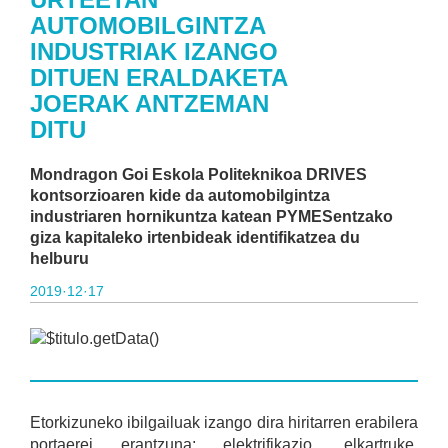
AUTOMOBILGINTZA
INDUSTRIAK IZANGO
DITUEN ERALDAKETA
JOERAK ANTZEMAN
DITU
Mondragon Goi Eskola Politeknikoa DRIVES
kontsorzioaren kide da automobilgintza
industriaren hornikuntza katean PYMESentzako
giza kapitaleko irtenbideak identifikatzea du
helburu
2019·12·17
Etorkizuneko ibilgailuak izango dira hiritarren erabilera
portaerei erantzuna; elektrifikazio, elkartruke,