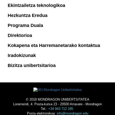
Ekintzailetza teknologikoa
Hezkuntza Eredua
Programa Duala
Direktorioa
Kokapena eta Harremanetarako kontaktua
Iradokizunak
Bizitza unibertsitarioa
© 2018 MONDRAGON UNIBERTSITATEA
Loramendi, 4. Posta-kutxa 23 - 20500 Arrasate - Mondragon
Tel.:
+34 943 712 185
Posta elektronikoa:
info@mondragon.edu