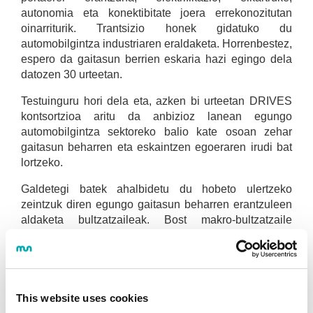
autonomia eta konektibitate joera errekonozitutan
oinarriturik. Trantsizio honek gidatuko du
automobilgintza industriaren eraldaketa. Horrenbestez,
espero da gaitasun berrien eskaria hazi egingo dela
datozen 30 urteetan.
Testuinguru hori dela eta, azken bi urteetan DRIVES
kontsortzioa aritu da anbizioz lanean egungo
automobilgintza sektoreko balio kate osoan zehar
gaitasun beharren eta eskaintzen egoeraren irudi bat
lortzeko.
Galdetegi batek ahalbidetu du hobeto ulertzeko
zeintzuk diren egungo gaitasun beharren erantzuleen
aldaketa bultzatzaileak. Bost makro-bultzatzaile
aztertu dira:
Kotxea erabiltzeko eran aldaketa (4 aldaketa
bultzatzaile).
This website uses cookies
Klima-aldaketa, ingurumena eta beroa (4