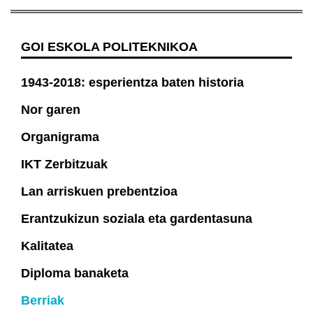
GOI ESKOLA POLITEKNIKOA
1943-2018: esperientza baten historia
Nor garen
Organigrama
IKT Zerbitzuak
Lan arriskuen prebentzioa
Erantzukizun soziala eta gardentasuna
Kalitatea
Diploma banaketa
Berriak