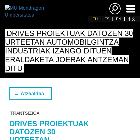
Akti
nab
EU
ES
EN
中文
DRIVES PROIEKTUAK DATOZEN 30
URTEETAN AUTOMOBILGINTZA
INDUSTRIAK IZANGO DITUEN
ERALDAKETA JOERAK ANTZEMAN
DITU
Atzealdea
TRANTSIZIOA
DRIVES PROIEKTUAK
DATOZEN 30
URTEETAN