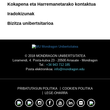
Kokapena eta Harremanetarako kontaktua
Iradokizunak
Bizitza unibertsitarioa
© 2018 MONDRAGON UNIBERTSITATEA
Loramendi, 4. Posta-kutxa 23 - 20500 Arrasate - Mondragon
Tel.:
+34 943 712 185
Posta elektronikoa:
info@mondragon.edu
PRIBATUTASUN POLITIKA
COOKIEN POLITIKA
LEGE-OHARRA