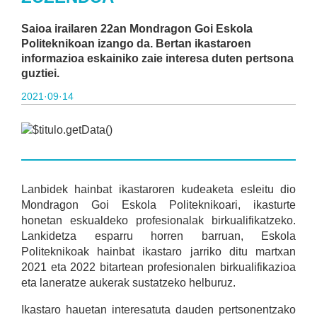
Saioa irailaren 22an Mondragon Goi Eskola
Politeknikoan izango da. Bertan ikastaroen
informazioa eskainiko zaie interesa duten pertsona
guztiei.
2021·09·14
Lanbidek hainbat ikastaroren kudeaketa esleitu dio
Mondragon Goi Eskola Politeknikoari, ikasturte
honetan eskualdeko profesionalak birkualifikatzeko.
Lankidetza esparru horren barruan, Eskola
Politeknikoak hainbat ikastaro jarriko ditu martxan
2021 eta 2022 bitartean profesionalen birkualifikazioa
eta laneratze aukerak sustatzeko helburuz.
Ikastaro hauetan interesatuta dauden pertsonentzako