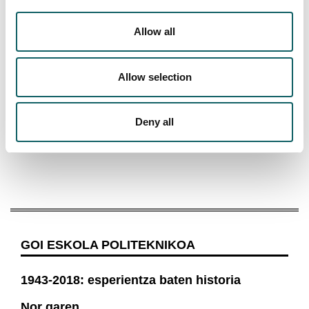
Tresneria industrialaren mantentze eta muntatze mekanikoa.
Allow all
Diruz lagundutako ikastaro guztien zerrenda
kontsultatu.
Allow selection
Informazio gehiago edukitzeko idatzi
cursosingenieria@mondragon.edu
edo
+34 664 265
068
telefono zenbakira deitu.
Deny all
GOI ESKOLA POLITEKNIKOA
1943-2018: esperientza baten historia
Nor garen