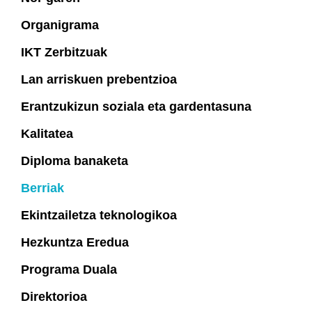
Organigrama
IKT Zerbitzuak
Lan arriskuen prebentzioa
Erantzukizun soziala eta gardentasuna
Kalitatea
Diploma banaketa
Berriak
Ekintzailetza teknologikoa
Hezkuntza Eredua
Programa Duala
Direktorioa