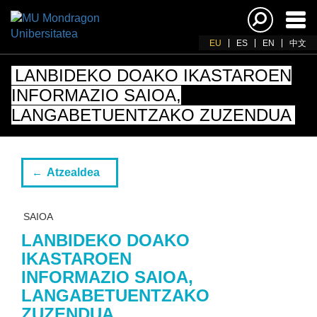
Akti
nab
EU
ES
EN
中文
LANBIDEKO DOAKO IKASTAROEN
INFORMAZIO SAIOA,
LANGABETUENTZAKO ZUZENDUA
Atzealdea
SAIOA
LANBIDEKO DOAKO
IKASTAROEN
INFORMAZIO SAIOA,
LANGABETUENTZAKO
ZUZENDUA