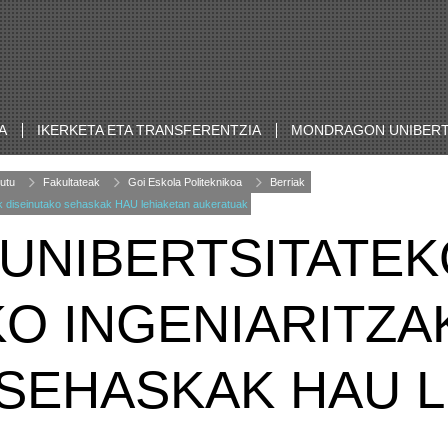
A
IKERKETA ETA TRANSFERENTZIA
MONDRAGON UNIBERT
utu
Fakultateak
Goi Eskola Politeknikoa
Berriak
eek diseinutako sehaskak HAU lehiaketan aukeratuak
NIBERTSITATEKO
O INGENIARITZA
 SEHASKAK HAU 