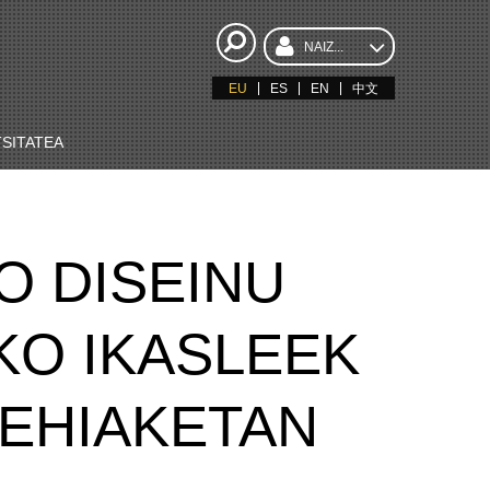
NAIZ...
EU
ES
EN
中文
SITATEA
 DISEINU
KO IKASLEEK
LEHIAKETAN