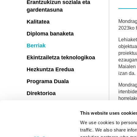
Erantzukizun soziala eta
gardentasuna
Kalitatea
Mondrago
2023ko H
Diploma banaketa
Lehiaket
Berriak
objektua
proiektu
Ekintzailetza teknologikoa
ezaugarr
Maialen 
Hezkuntza Eredua
izan da.
Programa Duala
Mondrag
irtenbid
Direktorioa
horrelako
Kokapena eta
Lehiaket
Harremanetarako kontaktua
This website uses cookie
We use cookies to personal
Iradokizunak
traffic. We also share info
Bizitza unibertsitarioa