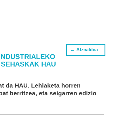
Atzealdea
INDUSTRIALEKO
O SEHASKAK HAU
at da HAU. Lehiaketa horren
at berritzea, eta seigarren edizio