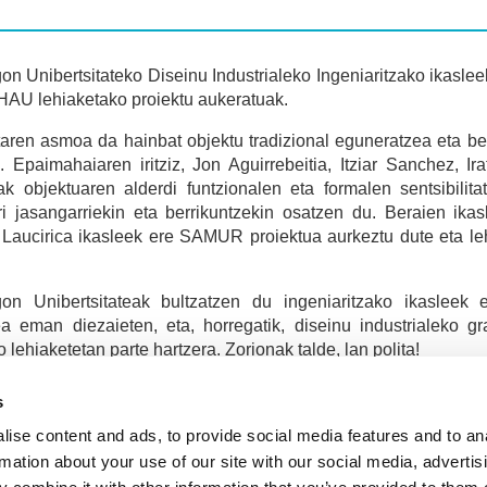
n Unibertsitateko Diseinu Industrialeko Ingeniaritzako ikasle
AU lehiaketako proiektu aukeratuak.
aren asmoa da hainbat objektu tradizional eguneratzea eta ber
. Epaimahaiaren iritziz, Jon Aguirrebeitia, Itziar Sanchez, I
ak objektuaren alderdi funtzionalen eta formalen sentsibili
i jasangarriekin eta berrikuntzekin osatzen du. Beraien ika
Laucirica ikasleek ere SAMUR proiektua aurkeztu dute eta le
on Unibertsitateak bultzatzen du ingeniaritzako ikasleek 
ea eman diezaieten, eta, horregatik, diseinu industrialeko gr
 lehiaketetan parte hartzera. Zorionak talde, lan polita!
ara aurkeztutako proiektu onenak San Telmo Museoan egongo dir
s
ise content and ads, to provide social media features and to an
rmation about your use of our site with our social media, advertis