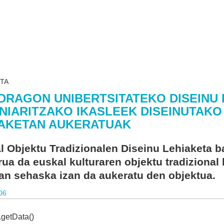
ETA
RAGON UNIBERTSITATEKO DISEINU 
NIARITZAKO IKASLEEK DISEINUTAK
IAKETAN AUKERATUAK
l Objektu Tradizionalen Diseinu Lehiaketa b
ua da euskal kulturaren objektu tradizional b
an sehaska izan da aukeratu den objektua.
06