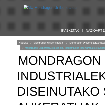
IKASKETAK
NAZIOARTE
Hasiera
Mondragon Unibertsitatea
Mondragon Unibertsitatea ezag
Mondragon Unibertsitateko diseinu industrialeko ingeniaritzako ikasl
MONDRAGON U
INDUSTRIALEK
DISEINUTAKO