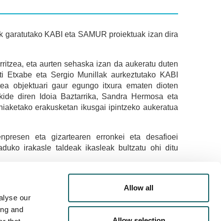
ek garatutako KABI eta SAMUR proiektuak izan dira
ritzea, eta aurten sehaska izan da aukeratu duten
rati Etxabe eta Sergio Munillak aurkeztutako KABI
tatea objektuari gaur egungo itxura ematen dioten
skide diren Idoia Baztarrika, Sandra Hermosa eta
hiaketako erakusketan ikusgai ipintzeko aukeratua
enpresen eta gizartearen erronkei eta desafioei
aduko irakasle taldeak ikasleak bultzatu ohi ditu
a ikusgai irailaren amaierara arte.
Allow all
alyse our
ing and
Allow selection