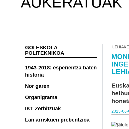
AUKERATUAK
GOI ESKOLA
LEHIAK
POLITEKNIKOA
MOND
INGE
1943-2018: esperientza baten
LEH
historia
Euska
Nor garen
helbur
Organigrama
honet
IKT Zerbitzuak
2023·06·
Lan arriskuen prebentzioa