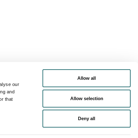
Allow all
alyse our
ing and
Allow selection
r that
Deny all
TASUN POLITIKA
COOKIEN POLITIKA
LEGE-OHARRA