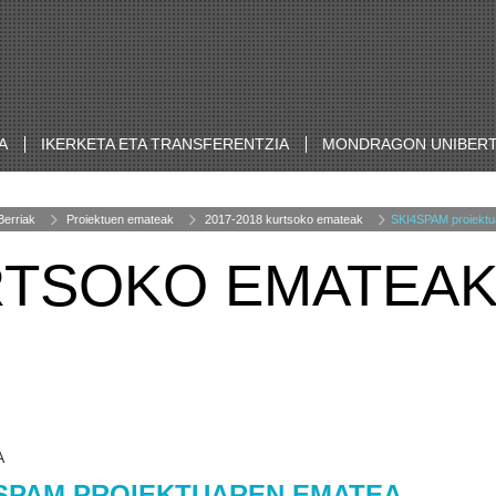
A
IKERKETA ETA TRANSFERENTZIA
MONDRAGON UNIBERT
Berriak
Proiektuen emateak
2017-2018 kurtsoko emateak
SKI4SPAM proiektu
URTSOKO EMATEA
A
SPAM PROIEKTUAREN EMATEA