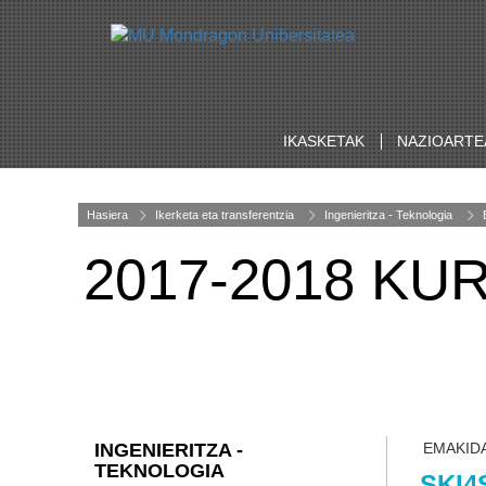
IKASKETAK
NAZIOARTE
Hasiera
Ikerketa eta transferentzia
Ingenieritza - Teknologia
2017-2018 K
INGENIERITZA -
EMAKID
TEKNOLOGIA
SKI4