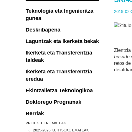
Teknologia eta Ingenieritza
2019·02·
gunea
Deskribapena
Laguntzak eta ikerketa bekak
Zientzia
Ikerketa eta Transferentzia
basado 
taldeak
retos de
deialdia
Ikerketa eta Transferentzia
eredua
Ekintzailetza Teknologikoa
Doktorego Programak
Berriak
PROIEKTUEN EMATEAK
2025-2026 KURTSOKO EMATEAK