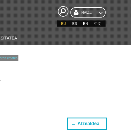
NAIZ...
EU
ES
EN
中文
SITATEA
aren ematea
K
Atzealdea