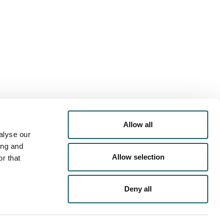
Allow all
alyse our
ing and
Allow selection
r that
Deny all
TASUN POLITIKA
COOKIEN POLITIKA
LEGE-OHARRA