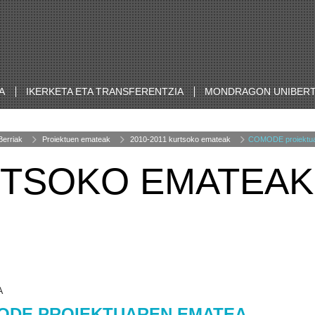
A
IKERKETA ETA TRANSFERENTZIA
MONDRAGON UNIBERT
Berriak
Proiektuen emateak
2010-2011 kurtsoko emateak
COMODE proiektua
URTSOKO EMATEAK
A
ODE PROIEKTUAREN EMATEA