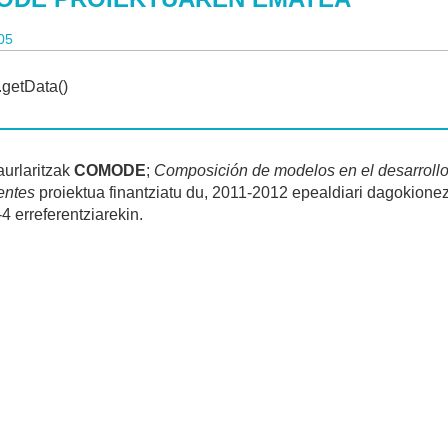
05
urlaritzak
COMODE
;
Composición de modelos en el desarroll
entes
proiektua finantziatu du, 2011-2012 epealdiari dagokionez
 erreferentziarekin.