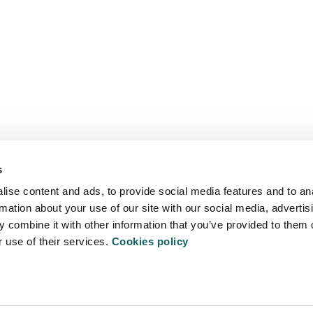
s
ise content and ads, to provide social media features and to an
rmation about your use of our site with our social media, advertis
 combine it with other information that you’ve provided to them o
r use of their services.
Cookies policy
ITATEA
PRIBATU
500 Arrasate - Mondragon