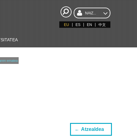
NAIZ...
EU
ES
EN
中文
SITATEA
ren ematea
Atzealdea