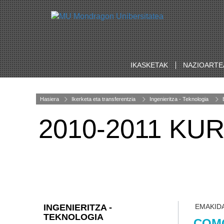
IKASKETAK
NAZIOARTE
Hasiera
Ikerketa eta transferentzia
Ingenieritza - Teknologia
2010-2011 K
INGENIERITZA -
EMAKID
TEKNOLOGIA
COM