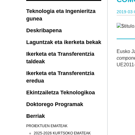
Teknologia eta Ingenieritza
2019·03·
gunea
Deskribapena
Laguntzak eta ikerketa bekak
Eusko Ja
Ikerketa eta Transferentzia
compon
taldeak
UE2011-4
Ikerketa eta Transferentzia
eredua
Ekintzailetza Teknologikoa
Doktorego Programak
Berriak
PROIEKTUEN EMATEAK
2025-2026 KURTSOKO EMATEAK