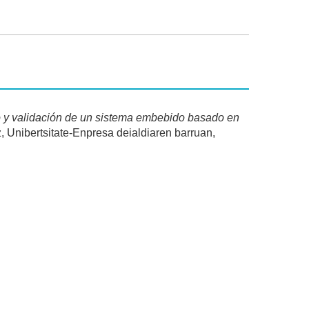
o y validación de un sistema embebido basado en
, Unibertsitate-Enpresa deialdiaren barruan,