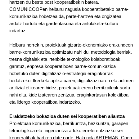
hartzen du beste bost kooperatibekin batera.
COMUNICOOPen helburu nagusia kooperatibetako barne-
komunikazioa hobetzea da,
parte-hartzea eta ongizatea
ardatz hartuta eta gardentasuna eta antolaketa-kultura
indartuz.
Helburu horrekin, proiektuak gizarte-ekonomiako erakundeen
barne-komunikazioa optimizatu nahi du, metodologia berriak,
tresna digitalak eta irtenbide teknologiko kolaboratiboak
garatuz, enpresa kooperatiboen barne-komunikazioa
hobetuko duten digitalizazio-estrategia eraginkorrak
hedatzeko.
Ikerketa aplikatuaren, digitalizazioaren eta adimen
artifizial etikoaren bidez, proiektuak eredu berritzaileak sortu
nahi ditu, kide izatearen zentzua, eraginkortasun kolektiboa
eta lidergo kooperatiboa indartzeko.
Eraldatzeko bokazioa duten sei kooperatiben aliantza
Proiektuan komunikazioa, berrikuntza, hezkuntza, garapen
teknologikoa eta ingeniaritza arloko erreferentziazko sei
kooperatibak hartzen dute parte. Hala nola ARTEMAN. Coop,