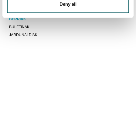
Deny all
Aktualitatea
BERRIAK
BULETINAK
JARDUNALDIAK
Unibertsitatea baino gehiago gara
KOMUNITATEA