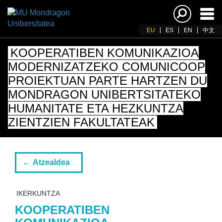
Akti
nab
EU
ES
EN
中文
KOOPERATIBEN KOMUNIKAZIOA
MODERNIZATZEKO COMUNICOOP
PROIEKTUAN PARTE HARTZEN DU
MONDRAGON UNIBERTSITATEKO
HUMANITATE ETA HEZKUNTZA
ZIENTZIEN FAKULTATEAK
Atzealdea
IKERKUNTZA
KOOPERATIBEN