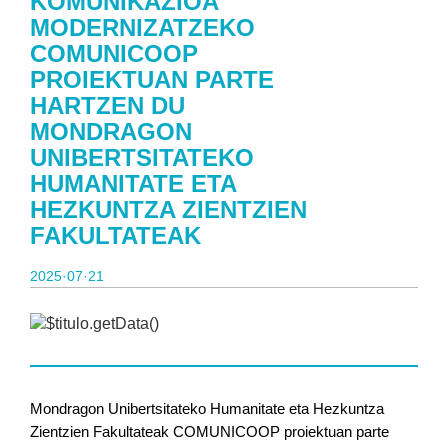
KOMUNIKAZIOA
MODERNIZATZEKO
COMUNICOOP
PROIEKTUAN PARTE
HARTZEN DU
MONDRAGON
UNIBERTSITATEKO
HUMANITATE ETA
HEZKUNTZA ZIENTZIEN
FAKULTATEAK
2025·07·21
Mondragon Unibertsitateko Humanitate eta Hezkuntza
Zientzien Fakultateak COMUNICOOP proiektuan parte