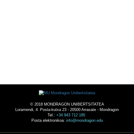
KIROL ESKAINTZA
EKINTZAK
OSTATUA
© 2018 MONDRAGON UNIBERTSITATEA
Loramendi, 4. Posta-kutxa 23 - 20500 Arrasate - Mondragon
Tel.:
+34 943 712 185
Posta elektronikoa:
info@mondragon.edu