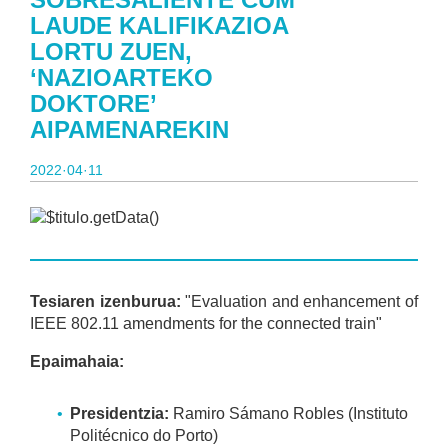
LAUDE KALIFIKAZIOA
LORTU ZUEN,
‘NAZIOARTEKO
DOKTORE’
AIPAMENAREKIN
2022·04·11
Tesiaren izenburua:
"Evaluation and enhancement of
IEEE 802.11 amendments for the connected train"
Epaimahaia:
Presidentzia:
Ramiro Sámano Robles (Instituto
Politécnico do Porto)