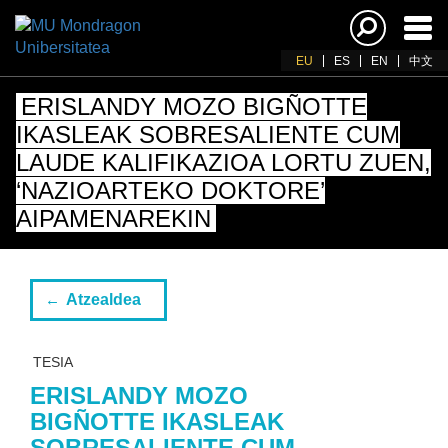
Akti
nab
EU
ES
EN
中文
ERISLANDY MOZO BIGÑOTTE
IKASLEAK SOBRESALIENTE CUM
LAUDE KALIFIKAZIOA LORTU ZUEN,
‘NAZIOARTEKO DOKTORE’
AIPAMENAREKIN
Atzealdea
TESIA
ERISLANDY MOZO
BIGÑOTTE IKASLEAK
SOBRESALIENTE CUM