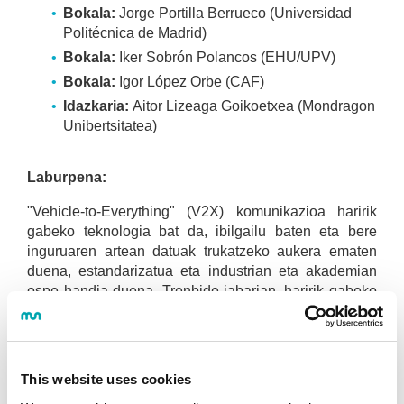
Bokala:
Jorge Portilla Berrueco (Universidad
Politécnica de Madrid)
Bokala:
Iker Sobrón Polancos (EHU/UPV)
Bokala:
Igor López Orbe (CAF)
Idazkaria:
Aitor Lizeaga Goikoetxea (Mondragon
Unibertsitatea)
Laburpena:
"Vehicle-to-Everything" (V2X) komunikazioa haririk
gabeko teknologia bat da, ibilgailu baten eta bere
inguruaren artean datuak trukatzeko aukera ematen
duena, estandarizatua eta industrian eta akademian
ospe handia duena. Trenbide-jabarian, haririk gabeko
komunikazioak seinaleztapenerako erabiltzea berria
ez bada ere, gaur egun ikerketapean dago V2X
teknologia erabiltzea trafiko-segurtasunerako, egungo
komunikazio sistemek ez baitituzte zerbitzu horien
This website uses cookies
eskakizunak betetzen. Horrela, garraiobide honen