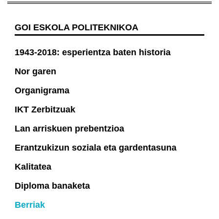
GOI ESKOLA POLITEKNIKOA
1943-2018: esperientza baten historia
Nor garen
Organigrama
IKT Zerbitzuak
Lan arriskuen prebentzioa
Erantzukizun soziala eta gardentasuna
Kalitatea
Diploma banaketa
Berriak