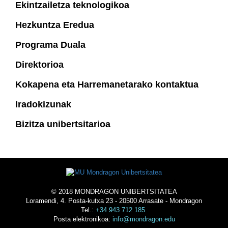
Ekintzailetza teknologikoa
Hezkuntza Eredua
Programa Duala
Direktorioa
Kokapena eta Harremanetarako kontaktua
Iradokizunak
Bizitza unibertsitarioa
© 2018 MONDRAGON UNIBERTSITATEA
Loramendi, 4. Posta-kutxa 23 - 20500 Arrasate - Mondragon
Tel.:
+34 943 712 185
Posta elektronikoa:
info@mondragon.edu