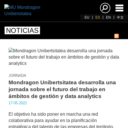
Acti
nav
EU
ES
EN
中文
NOTICIAS
JORNADA
Mondragon Unibertsitatea desarrolla una
jornada sobre el futuro del trabajo en
ámbitos de gestión y data analytics
17·05·2022
El objetivo ha sido poner en marcha una red
colaborativa para ayudar en la planificación
estratégica del talento de las empresas del territorio,