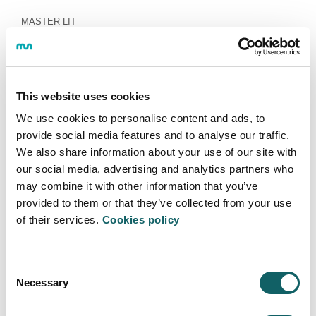
MASTER LIT
“Facilitar el aprendizaje en
organizaciones cooperativas” webinarra
eskainiko du Aitzol Loyolak maiatzaren
24an
This website uses cookies
02·05·2022
We use cookies to personalise content and ads, to
El ponente explicará el proceso de creación de una
provide social media features and to analyse our traffic.
comunidad de aprendizaje y presentará varios
We also share information about your use of our site with
ejemplos.
our social media, advertising and analytics partners who
may combine it with other information that you’ve
Más información
provided to them or that they’ve collected from your use
of their services.
Cookies policy
Consent
Necessary
Selection