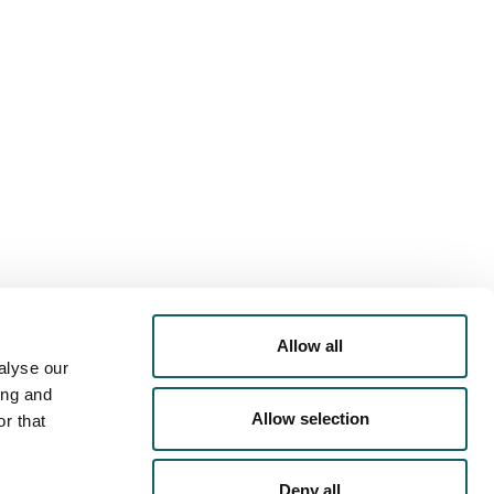
Allow all
alyse our
ing and
Allow selection
r that
DE PRIVACIDAD
POLÍTICA DE COOKIES
AVISO LEGAL
Deny all