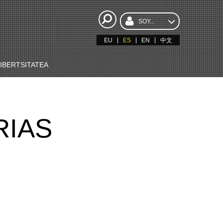
SOY...
EU
ES
EN
中文
BERTSITATEA
RIAS