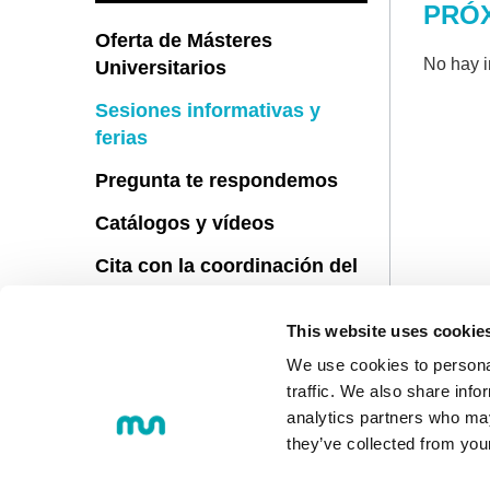
PRÓX
Oferta de Másteres
No hay 
Universitarios
Sesiones informativas y
ferias
Pregunta te respondemos
Catálogos y vídeos
Cita con la coordinación del
master
This website uses cookie
Fechas y trámites de
inscripción
We use cookies to personal
traffic. We also share info
analytics partners who may
they’ve collected from you
© 2018 MONDRAGON UNIBERTS