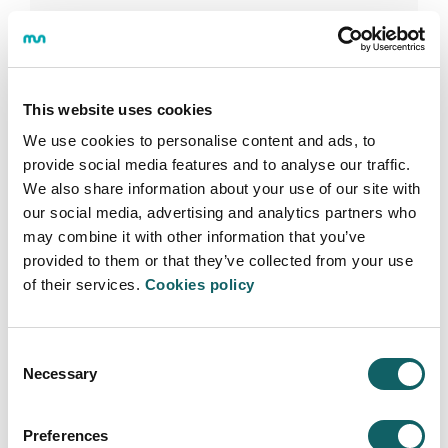
Deja tu comentario
This website uses cookies
We use cookies to personalise content and ads, to
provide social media features and to analyse our traffic.
PREGUNTA
We also share information about your use of our site with
our social media, advertising and analytics partners who
Hola soy d cuba pero estoy viviendo en Brasil
may combine it with other information that you’ve
tengi 18 años y tengo completo el 12 grado con
provided to them or that they’ve collected from your use
buenas notas. Como puedo entrar a la
of their services.
convocatoria
Cookies policy
Maria Fernanda
(Brasil) Wed Apr 03 13:45:38
GMT 2024
Consent
Necessary
Selection
RESPUESTA
Buenas tardes,
Preferences