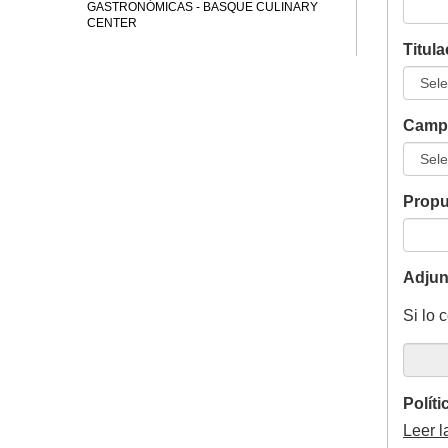
GASTRONÓMICAS - BASQUE CULINARY
CENTER
Titula
Campu
Propu
Adjun
Si lo 
Políti
Leer l