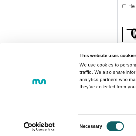
He 
Texto 
This website uses cookie
We use cookies to personal
traffic. We also share info
E
analytics partners who may
they’ve collected from you
© 2018 MONDRAGON UNIBERTS
Loramendi, 4. Apartado 23 - 20500
Tel.:
+34 943 712 185
Consent
Necessary
Correo electrónico:
info@mondrag
Selection