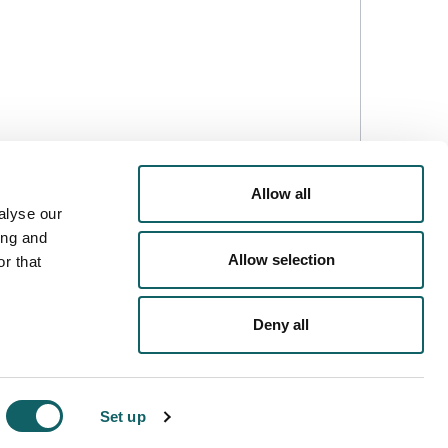
Allow all
alyse our
ing and
Allow selection
r that
Deny all
DE PRIVACIDAD
POLÍTICA DE COOKIES
AVISO LEGAL
Set up