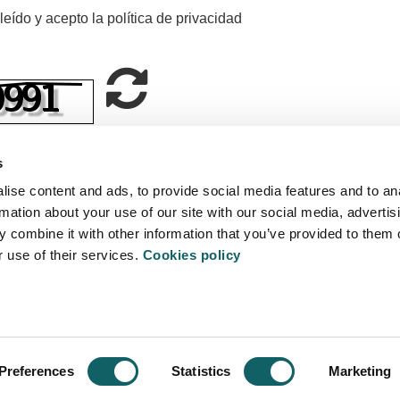
leído y acepto la política de privacidad
Refrescar
CAPTCHA
de verificación (*)
s
ise content and ads, to provide social media features and to an
rmation about your use of our site with our social media, advertis
nviar
 combine it with other information that you’ve provided to them o
r use of their services.
Cookies policy
ITATEA
POLÍTICA 
 Arrasate - Mondragón
Preferences
Statistics
Marketing
on.edu