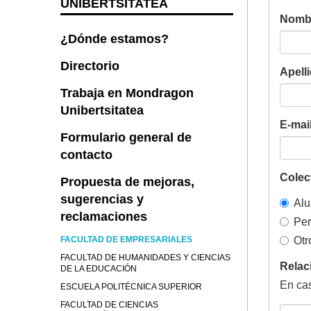
UNIBERTSITATEA
Nombr
¿Dónde estamos?
Directorio
Apelli
Trabaja en Mondragon
Unibertsitatea
E-mail
Formulario general de
contacto
Colect
Propuesta de mejoras,
sugerencias y
Al
reclamaciones
Per
FACULTAD DE EMPRESARIALES
Otr
FACULTAD DE HUMANIDADES Y CIENCIAS
Relac
DE LA EDUCACIÓN
En cas
ESCUELA POLITÉCNICA SUPERIOR
FACULTAD DE CIENCIAS