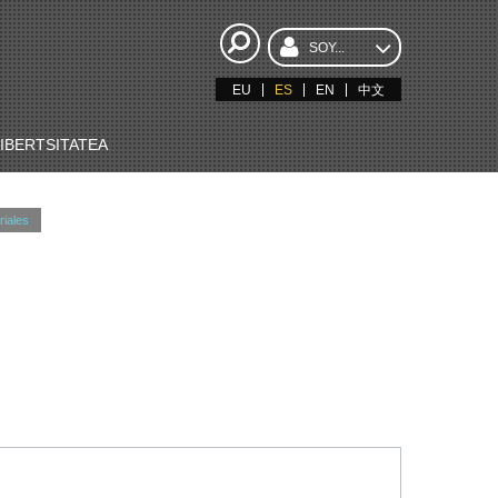
SOY...
EU
ES
EN
中文
BERTSITATEA
iales