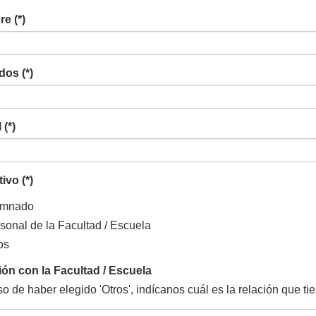
e (*)
dos (*)
 (*)
ivo (*)
umnado
sonal de la Facultad / Escuela
os
ión con la Facultad / Escuela
o de haber elegido 'Otros', indícanos cuál es la relación que ti