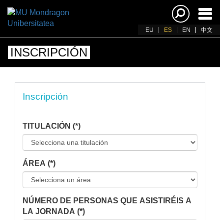
Acti
nav
EU
ES
EN
中文
INSCRIPCIÓN
Inscripción
TITULACIÓN (*)
ÁREA (*)
NÚMERO DE PERSONAS QUE ASISTIRÉIS A
LA JORNADA (*)