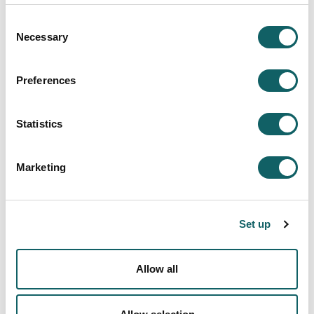
POLÍTICA DE PRIVACIDAD (*)
Consent
Necessary
Leer la Política de privacidad
Selection
He leído y acepto la política de privacidad
Preferences
Refrescar
Statistics
CAPTCHA
Texto de verificación (*)
Marketing
Set up
APÚNTATE AHORA
Allow all
GRADOS UNIVERSITARIOS