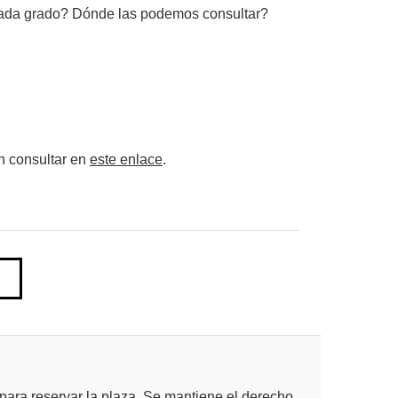
cada grado? Dónde las podemos consultar?
n consultar en
este enlace
.
para reservar la plaza. Se mantiene el derecho