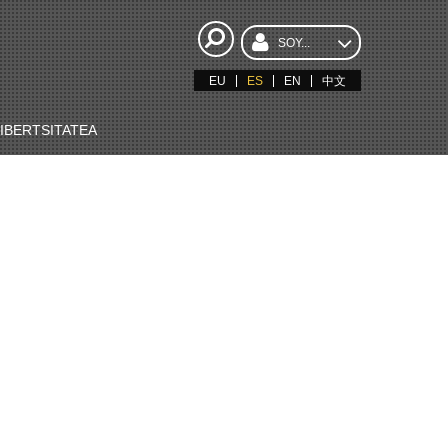
SOY...
EU
ES
EN
中文
BERTSITATEA