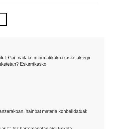
itut. Goi mailako informatikako ikasketak egin
asketetan? Eskerrikasko
artzerakoan, hainbat materia konbalidatuak
jar zaitez harremanetan Goi Eskola