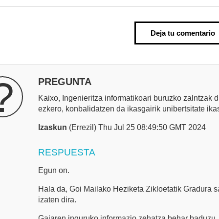
Deja tu comentario
?
PREGUNTA
Kaixo, Ingenieritza informatikoari buruzko zalntzak d
ezkero, konbalidatzen da ikasgairik unibertsitate ik
Izaskun
(Errezil) Thu Jul 25 08:49:50 GMT 2024
RESPUESTA
Egun on.
Hala da, Goi Mailako Heziketa Zikloetatik Gradura s
izaten dira.
Gaiaren inguruko informazio zehatza behar baduzu, 