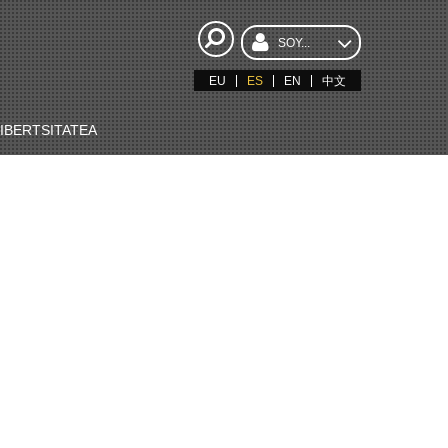
SOY...
EU
ES
EN
中文
BERTSITATEA