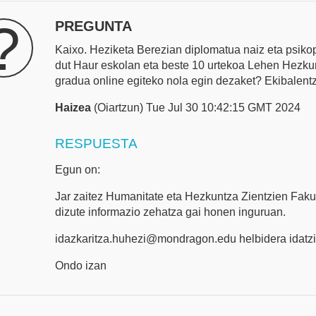
?
PREGUNTA
Kaixo. Heziketa Berezian diplomatua naiz eta psikop
dut Haur eskolan eta beste 10 urtekoa Lehen Hezku
gradua online egiteko nola egin dezaket? Ekibalent
Haizea
(Oiartzun) Tue Jul 30 10:42:15 GMT 2024
RESPUESTA
Egun on:
Jar zaitez Humanitate eta Hezkuntza Zientzien Fak
dizute informazio zehatza gai honen inguruan.
idazkaritza.huhezi@mondragon.edu helbidera idatzi
Ondo izan