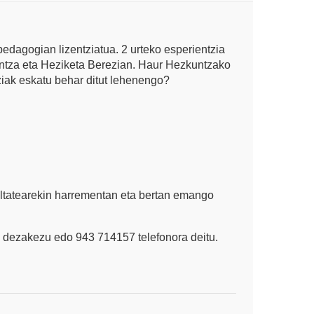
edagogian lizentziatua. 2 urteko esperientzia
ntza eta Heziketa Berezian. Haur Hezkuntzako
ziak eskatu behar ditut lehenengo?
ultatearekin harrementan eta bertan emango
 dezakezu edo 943 714157 telefonora deitu.