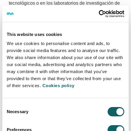
tecnológicos o en los laboratorios de investigación de
la Universidad
This website uses cookies
Solicita tu plaza
We use cookies to personalise content and ads, to
provide social media features and to analyse our traffic.
We also share information about your use of our site with
our social media, advertising and analytics partners who
may combine it with other information that you’ve
provided to them or that they’ve collected from your use
of their services.
Cookies policy
ANÁLISIS DE DATOS, CIBERSEGURIDAD Y
COMPUTACIÓN EN LA NUBE
Consent
Programa
Necessary
Selection
OBJETIVOS Y COMPETENCIAS
GUÍAS Y NORMATIVAS
Preferences