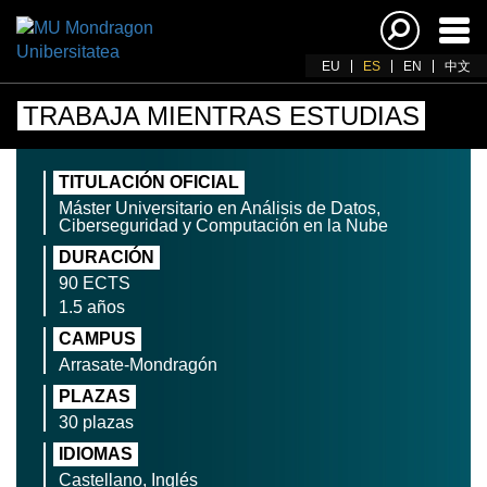
Acti
nav
EU
ES
EN
中文
TRABAJA MIENTRAS ESTUDIAS
TITULACIÓN OFICIAL
Máster Universitario en Análisis de Datos,
Ciberseguridad y Computación en la Nube
DURACIÓN
90 ECTS
1.5 años
CAMPUS
Arrasate-Mondragón
PLAZAS
30 plazas
IDIOMAS
Castellano, Inglés