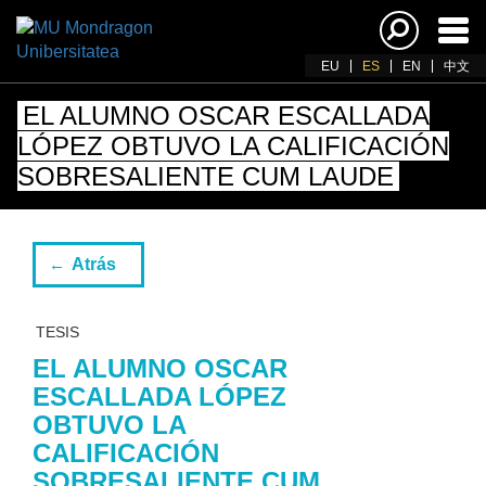
Acti
nav
EU
ES
EN
中文
EL ALUMNO OSCAR ESCALLADA
LÓPEZ OBTUVO LA CALIFICACIÓN
SOBRESALIENTE CUM LAUDE
Atrás
TESIS
EL ALUMNO OSCAR
ESCALLADA LÓPEZ
OBTUVO LA
CALIFICACIÓN
SOBRESALIENTE CUM