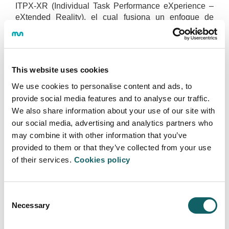
ITPX-XR (Individual Task Performance eXperience –
eXtended Reality), el cual fusiona un enfoque de
diseño centrado en las personas con evaluaciones de
rendimiento en situaciones reales de producción.
El modelo integra tanto criterios pragmáticos
This website uses cookies
(eficiencia, ergonomía, facilidad de aprendizaje) como
factores hedónicos (motivación, satisfacción,
We use cookies to personalise content and ads, to
inmersión) y, además, introduce tres aportaciones
provide social media features and to analyse our traffic.
metodológicas destacadas:
We also share information about your use of our site with
our social media, advertising and analytics partners who
La herramienta heurística HeurXtics, que facilita
may combine it with other information that you’ve
una revisión experta de entornos de XR,
provided to them or that they’ve collected from your use
identificando deficiencias de diseño en
of their services.
Cookies policy
seguridad, ergonomía y multimodalidad.
El XRUX Map, un esquema conceptual que
organiza las principales dimensiones de la
Consent
experiencia de usuario en la XR, ofreciendo una
Necessary
Selection
visión estructurada de los elementos clave a
evaluar.