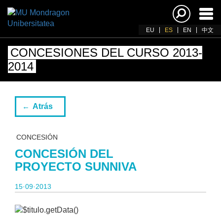
Acti
nav
EU
ES
EN
中文
CONCESIONES DEL CURSO 2013-
2014
Atrás
CONCESIÓN
CONCESIÓN DEL
PROYECTO SUNNIVA
15·09·2013