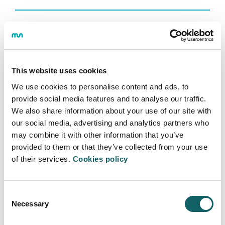
El proyecto
SUNNIVA
;
Sustainable food production
through quality optimized raw material production and
processing technologies for premium quality vegetable
products and generated by-products
ha sido co-
This website uses cookies
financiado por Fondation de France y por la
Fundación Elika, dentro de la convocatoria "ERANET
We use cookies to personalise content and ads, to
SUSFOOD First Transational Call".
provide social media features and to analyse our traffic.
We also share information about your use of our site with
our social media, advertising and analytics partners who
may combine it with other information that you’ve
provided to them or that they’ve collected from your use
of their services.
Cookies policy
INGENIERÍA - TECNOLOGÍA
Área de Ingeniería - Tecnología
Consent
Necessary
Selection
Descripción