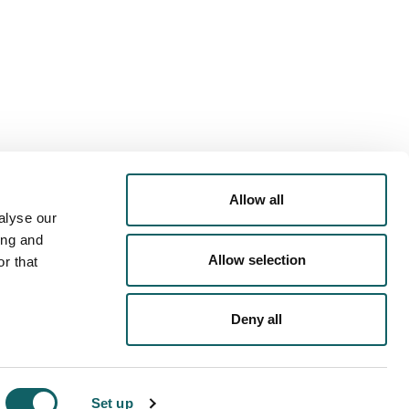
 DE
OFERTA DEPORTIVA
 ACTIVIDADES EXTRA-
ACADÉMICAS
Allow all
alyse our
ing and
E
EN LA UNIVERSIDAD
Allow selection
r that
Deny all
DE PRIVACIDAD
POLÍTICA DE COOKIES
AVISO LEGAL
Set up