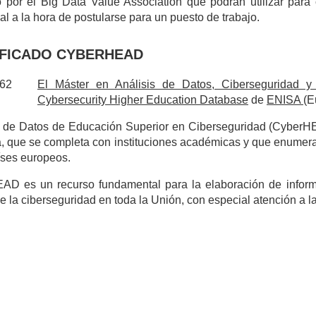
 por el Big Data Value Association que podrán utilizar para c
ial a la hora de postularse para un puesto de trabajo.
IFICADO CYBERHEAD
El Máster en Análisis de Datos, Ciberseguridad 
Cybersecurity Higher Education Database
de
ENISA
(E
 de Datos de Educación Superior en Ciberseguridad (CyberHE
a, que se completa con instituciones académicas y que enumer
íses europeos.
AD es un recurso fundamental para la elaboración de informe
e la ciberseguridad en toda la Unión, con especial atención a l
Mucho más que universidad