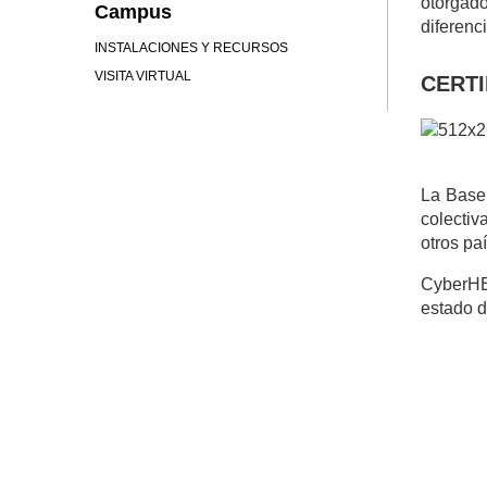
otorgado
Campus
diferenc
INSTALACIONES Y RECURSOS
VISITA VIRTUAL
CERT
La Base
colectiv
otros pa
CyberHE
estado d