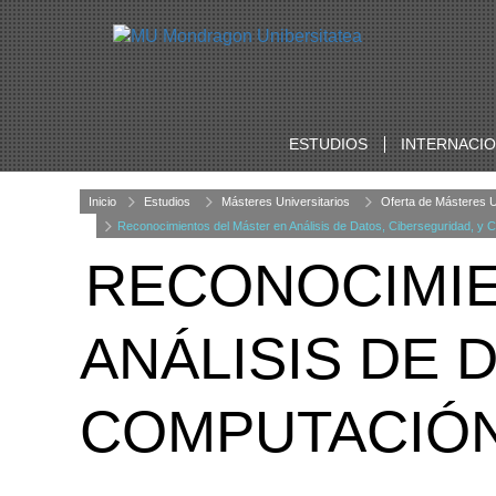
ESTUDIOS
INTERNACI
Inicio
Estudios
Másteres Universitarios
Oferta de Másteres U
Reconocimientos del Máster en Análisis de Datos, Ciberseguridad, y 
RECONOCIMIE
ANÁLISIS DE 
COMPUTACIÓN