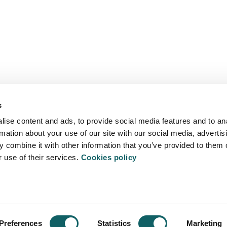
MU
PROMOCIÓN
AGENDA
DE
s
ise content and ads, to provide social media features and to an
rmation about your use of our site with our social media, advertis
ALOJARS
 combine it with other information that you’ve provided to them o
r use of their services.
Cookies policy
ITATEA
POLÍTICA 
 Arrasate - Mondragón
Preferences
Statistics
Marketing
on.edu