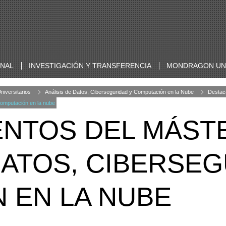
ONAL
INVESTIGACIÓN Y TRANSFERENCIA
MONDRAGON UNI
niversitarios
Análisis de Datos, Ciberseguridad y Computación en la Nube
Destac
Computación en la nube
NTOS DEL MÁST
DATOS, CIBERSEG
 EN LA NUBE