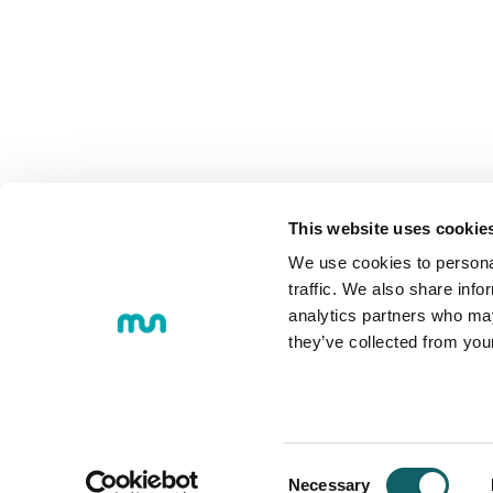
COMUNIDAD
This website uses cookie
We use cookies to personal
traffic. We also share info
analytics partners who may
they’ve collected from you
© 2018 MONDRAGON UNIBERTS
Loramendi, 4. Apartado 23 - 20500
Tel.:
+34 943 712 185
Consent
Necessary
Correo electrónico:
info@mondrag