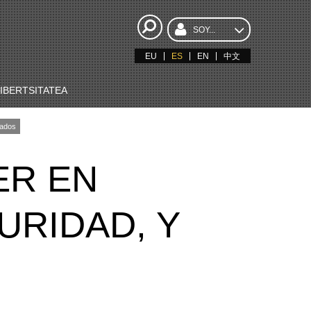
SOY...
EU
ES
EN
中文
BERTSITATEA
ados
ER EN
URIDAD, Y