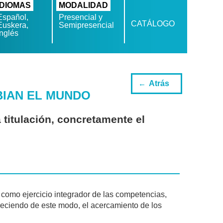
IDIOMAS
MODALIDAD
Español,
Presencial y
CATÁLOGO
Euskera,
Semipresencial
Inglés
Atrás
IAN EL MUNDO
a titulación, concretamente el
o como ejercicio integrador de las competencias,
oreciendo de este modo, el acercamiento de los