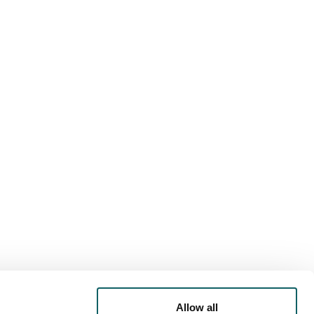
 DE
OFERTA DEPORTIVA
 ACTIVIDADES EXTRA-
ACADÉMICAS
Allow all