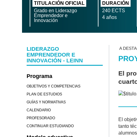
TITULACIÓN OFICIAL
DURACIÓN
Grado en Liderazgo
240 ECTS
Emprendedor e
4 años
Innovación
LIDERAZGO
A DEST
EMPRENDEDOR E
PRO
INNOVACIÓN - LEINN
El pro
Programa
cuart
OBJETIVOS Y COMPETENCIAS
PLAN DE ESTUDIOS
GUÍAS Y NORMATIVAS
CALENDARIO
PROFESORADO
El objet
tanto té
CONTINUAR ESTUDIANDO
alumnos 