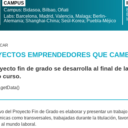
CAMPUS
Campus: Bidasoa, Bilbao, Oñati
Labs: Barcelona, Madrid, Valencia, Malaga; Berlin-
Alemania; Shanghai-China; Seúl-Korea; Puebla-Méjico
ACAR
YECTOS EMPRENDEDORES QUE CAMB
yecto fin de grado se desarrolla al final de l
o curso.
ivo del Proyecto Fin de Grado es elaborar y presentar un trabaj
cnicas como transversales, trabajadas durante la titulación, fav
al mundo laboral.