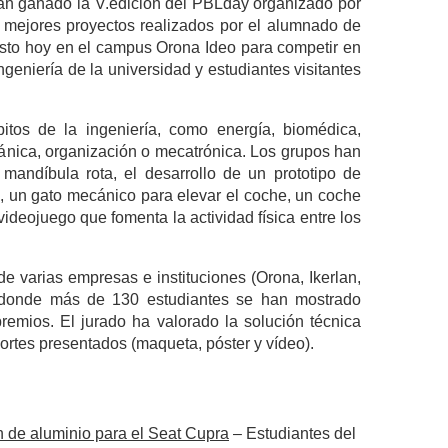
n ganado la V.edición del PBLday organizado por
mejores proyectos realizados por el alumnado de
esto hoy en el campus Orona Ideo para competir en
ngeniería de la universidad y estudiantes visitantes
bitos de la ingeniería, como energía, biomédica,
mecánica, organización o mecatrónica. Los grupos han
andíbula rota, el desarrollo de un prototipo de
le, un gato mecánico para elevar el coche, un coche
ideojuego que fomenta la actividad física entre los
 varias empresas e instituciones (Orona, Ikerlan,
s donde más de 130 estudiantes se han mostrado
remios. El jurado ha valorado la solución técnica
ortes presentados (maqueta, póster y vídeo).
n de aluminio para el Seat Cupra
– Estudiantes del