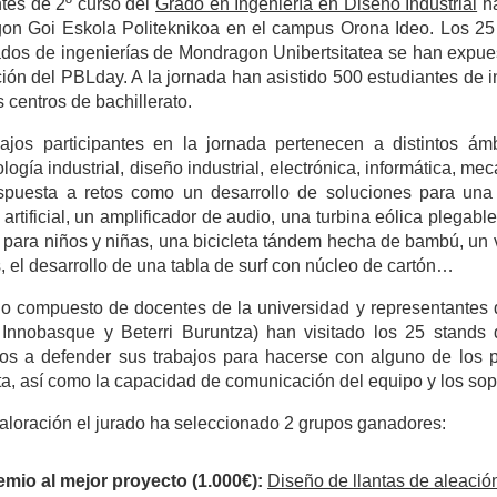
tes de 2º curso del
Grado en Ingeniería en Diseño Industrial
ha
on Goi Eskola Politeknikoa en el campus Orona Ideo. Los 25 
ados de ingenierías de Mondragon Unibertsitatea se han expu
ción del PBLday. A la jornada han asistido 500 estudiantes de i
s centros de bachillerato.
bajos participantes en la jornada pertenecen a distintos ám
logía industrial, diseño industrial, electrónica, informática, 
spuesta a retos como un desarrollo de soluciones para una m
artificial, un amplificador de audio, una turbina eólica plegab
o para niños y niñas, una bicicleta tándem hecha de bambú, un v
 el desarrollo de una tabla de surf con núcleo de cartón…
o compuesto de docentes de la universidad y representantes de
 Innobasque y Beterri Buruntza) han visitado los 25 stand
os a defender sus trabajos para hacerse con alguno de los p
a, así como la capacidad de comunicación del equipo y los sop
valoración el jurado ha seleccionado 2 grupos ganadores:
emio al mejor proyecto (1.000€):
Diseño de llantas de aleació