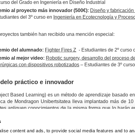
curso del Grado en Ingeniería en Diseño Industrial
emio al proyecto más innovador (500€):
Diseño y fabricación
tudiantes del 3º curso en
Ingeniería en Ecotecnología y Proceso
proyectos también han recibido una mención especial:
emio del alumnado:
Fighter Fires Z
- Estudiantes de 2º curso
emio al mejor video:
Robotic surgery, desarrollo del proceso d
irúrgicas con dispositivos robotizados
– Estudiantes de 3º curs
delo práctico e innovador
ject Based Learning) es un método de aprendizaje basado en 
nica de Mondragon Unibertsitatea lleva implantado más de 10
tes apliquen conocimientos de la misma forma que lo harán en
 la puesta en práctica de las distintas áreas de conocimiento a
s
ise content and ads, to provide social media features and to an