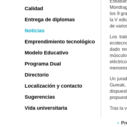
Estudian
Mondrag
Calidad
los 9 gr
Entrega de diplomas
la V edi
de vario
Noticias
Los tra
Emprendimiento tecnológico
ecotecno
dado re
Modelo Educativo
músculo 
eléctric
Programa Dual
menores,
Directorio
Un jurad
Gureak,
Localización y contacto
dispuest
Sugerencias
propuest
Vida universitaria
Tras la 
Pr