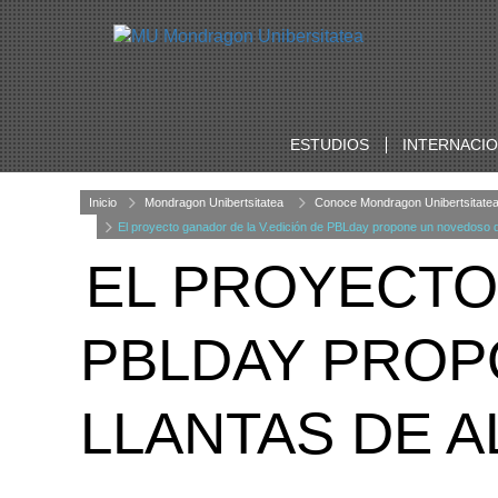
ESTUDIOS
INTERNACI
Inicio
Mondragon Unibertsitatea
Conoce Mondragon Unibertsitate
El proyecto ganador de la V.edición de PBLday propone un novedoso di
EL PROYECTO
PBLDAY PROP
LLANTAS DE A