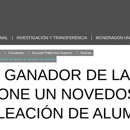
ONAL
INVESTIGACIÓN Y TRANSFERENCIA
MONDRAGON UNI
a
Facultades
Escuela Politécnica Superior
Noticias
seño de llantas de aleación de aluminio
 GANADOR DE LA 
ONE UN NOVEDO
LEACIÓN DE ALU