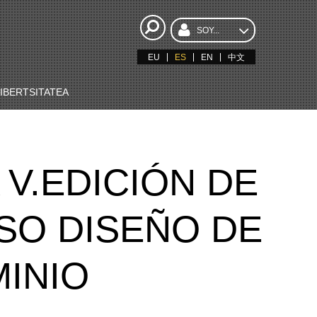
SOY...
EU
ES
EN
中文
BERTSITATEA
V.EDICIÓN DE
SO DISEÑO DE
MINIO