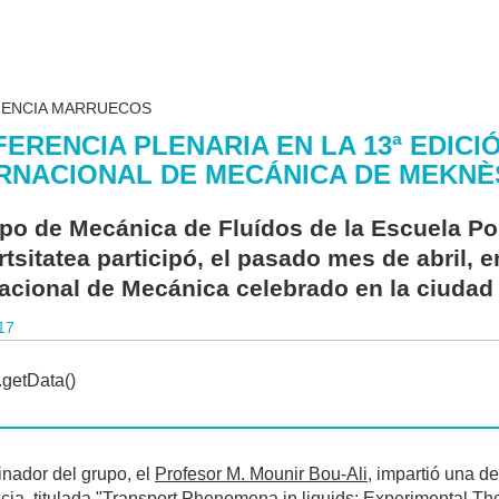
ENCIA MARRUECOS
ERENCIA PLENARIA EN LA 13ª EDIC
RNACIONAL DE MECÁNICA DE MEKNÈ
upo de Mecánica de Fluídos de la Escuela P
tsitatea participó, el pasado mes de abril, 
nacional de Mecánica celebrado en la ciuda
17
inador del grupo, el
Profesor M. Mounir Bou-Ali
, impartió una d
cia, titulada "Transport Phenomena in liquids: Experimental T