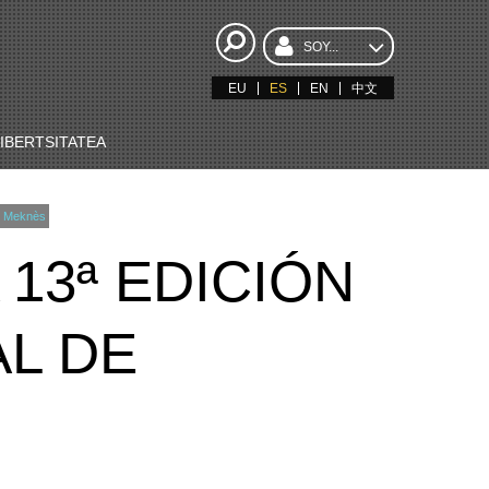
SOY...
EU
ES
EN
中文
BERTSITATEA
de Meknès
13ª EDICIÓN
L DE