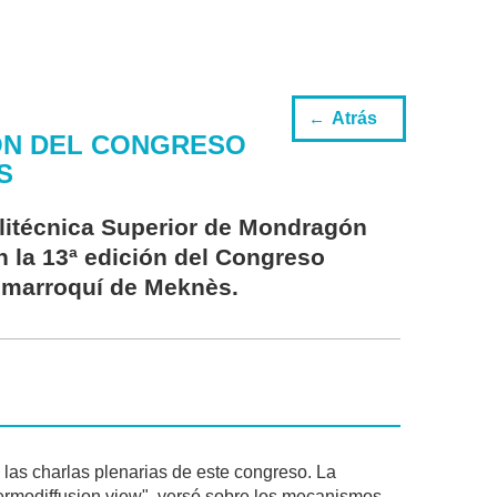
Atrás
IÓN DEL CONGRESO
S
olitécnica Superior de Mondragón
en la 13ª edición del Congreso
d marroquí de Meknès.
e las charlas plenarias de este congreso. La
hermodiffusion view", versó sobre los mecanismos