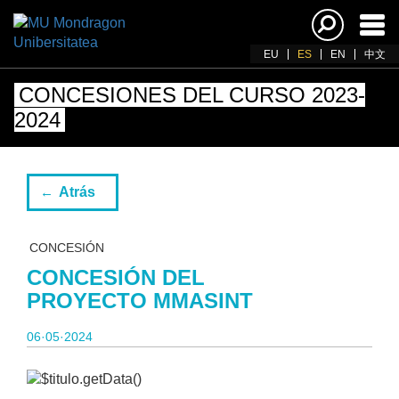
Acti
nav
EU
ES
EN
中文
CONCESIONES DEL CURSO 2023-
2024
Atrás
CONCESIÓN
CONCESIÓN DEL
PROYECTO MMASINT
06·05·2024