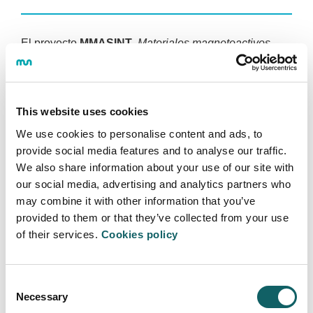
El proyecto
MMASINT
,
Materiales magnetoactivos
avanzados para nuevos sistemas inteligentes
, ha sido
financiado por el Departamento de Industria del
Gobierno Vasco a través Programa de ayudas a la
Investigación Colaborativa en áreas estratégicas -
This website uses cookies
Programa Elkartek de la convocatoria 2023.
We use cookies to personalise content and ads, to
Referencia: KK-2023/00041
provide social media features and to analyse our traffic.
We also share information about your use of our site with
our social media, advertising and analytics partners who
may combine it with other information that you’ve
provided to them or that they’ve collected from your use
of their services.
Cookies policy
INGENIERÍA - TECNOLOGÍA
Consent
Área de Ingeniería - Tecnología
Necessary
Selection