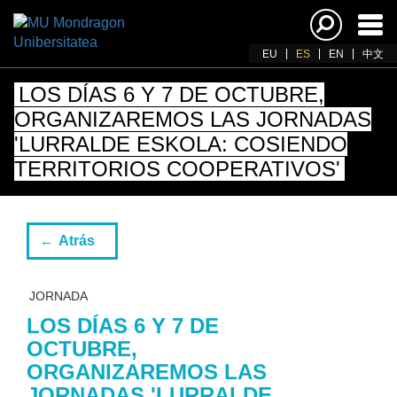
Acti
nav
EU
ES
EN
中文
LOS DÍAS 6 Y 7 DE OCTUBRE,
ORGANIZAREMOS LAS JORNADAS
'LURRALDE ESKOLA: COSIENDO
TERRITORIOS COOPERATIVOS'
Atrás
JORNADA
LOS DÍAS 6 Y 7 DE
OCTUBRE,
ORGANIZAREMOS LAS
JORNADAS 'LURRALDE