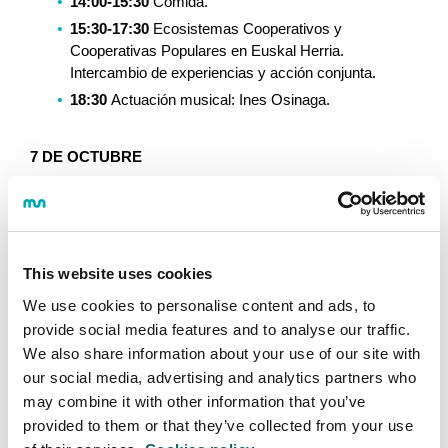
14:00-15:30
 Comida.
15:30-17:30
 Ecosistemas Cooperativos y 
Cooperativas Populares en Euskal Herria. 
Intercambio de experiencias y acción conjunta.
18:30 
Actuación musical: Ines Osinaga.
7 DE OCTUBRE
09: 30-11:30
 Los territorios del siglo XXI y la 
privatización de la democracia. Jule Goikoetxea 
(UPV/EHU).
This website uses cookies
11:30-12:00
 Descanso.
We use cookies to personalise content and ads, to
12:00-14:00
 Retos y oportunidades de gobernanza 
provide social media features and to analyse our traffic.
público-comunitaria:
We also share information about your use of our site with
Andoni Egia (Hernani Burujabe).
our social media, advertising and analytics partners who
Isabel Elizald (Malerreka Commons).
may combine it with other information that you’ve
14: 00-15:30
 Comida.
provided to them or that they’ve collected from your use
15: 30-17:30
 Composición y contraste del Proyecto 