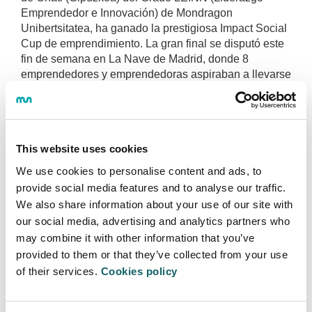
Emprendedor e Innovación) de Mondragon
Unibertsitatea, ha ganado la prestigiosa Impact Social
Cup de emprendimiento. La gran final se disputó este
fin de semana en La Nave de Madrid, donde 8
emprendedores y emprendedoras aspiraban a llevarse
el título.
El jurado responsable de elegir al proyecto ganador
estaba compuesto por Vicent Rosso, confundador de
Consentio y Blablacar España; Manu Marín, fundador
This website uses cookies
de Halotech y presidente y cofundador de Impact
We use cookies to personalise content and ads, to
Social Cup; Yaiza Canosa, fundadora de GOI; y Josep
provide social media features and to analyse our traffic.
Coll, fundador de Redpoints y cofundador de
We also share information about your use of our site with
Repscan.
our social media, advertising and analytics partners who
Durante la final, los y las finalistas fueron
may combine it with other information that you’ve
mentorizados en directo durante 10 minutos por los
provided to them or that they’ve collected from your use
miembros del jurado y, tras ello, se otorgaron los
of their services.
Cookies policy
premios: 40.000 euros al primero; 30.000 al segundo;
20.000 al tercero y 10.000 al cuarto. En total, 100.000
euros de premios en metálico. Entre los objetivos de