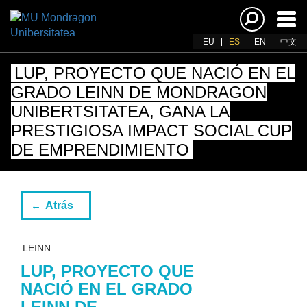
Acti
nav
EU
ES
EN
中文
LUP, PROYECTO QUE NACIÓ EN EL
GRADO LEINN DE MONDRAGON
UNIBERTSITATEA, GANA LA
PRESTIGIOSA IMPACT SOCIAL CUP
DE EMPRENDIMIENTO
Atrás
LEINN
LUP, PROYECTO QUE
NACIÓ EN EL GRADO
LEINN DE