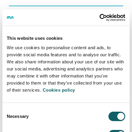
El proyecto
LSP
;
LEAN STARTUP SAIAKUNTZA
HEURISTIKOA Ekintzailetasuna sustatzeko Lean
Jaurtiketa Plataforma Saiakera
ha sido financiado por
el Programa para la Promoción de Gipuzkoa como un
This website uses cookies
Territorio que Emprende de la Diputación Foral de
We use cookies to personalise content and ads, to
Gipuzkoa.
provide social media features and to analyse our traffic.
We also share information about your use of our site with
our social media, advertising and analytics partners who
may combine it with other information that you’ve
provided to them or that they’ve collected from your use
INGENIERÍA - TECNOLOGÍA
of their services.
Cookies policy
Área de Ingeniería - Tecnología
Consent
Descripción
Necessary
Selection
Ayudas y becas de investigación