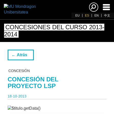
Acti
nav
EU
ES
EN
中文
CONCESIONES DEL CURSO 2013-
2014
Atrás
CONCESIÓN
CONCESIÓN DEL
PROYECTO LSP
18·10·2013