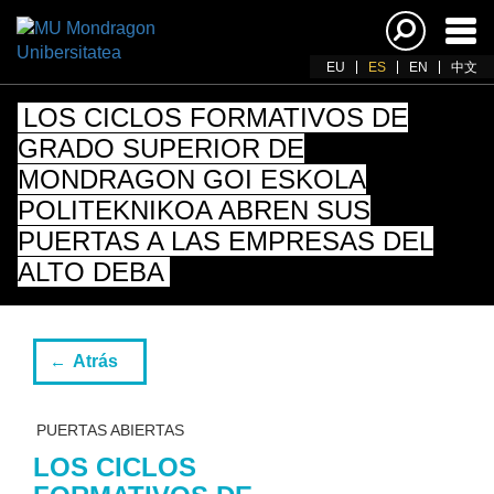
Acti
nav
EU
ES
EN
中文
LOS CICLOS FORMATIVOS DE
GRADO SUPERIOR DE
MONDRAGON GOI ESKOLA
POLITEKNIKOA ABREN SUS
PUERTAS A LAS EMPRESAS DEL
ALTO DEBA
Atrás
PUERTAS ABIERTAS
LOS CICLOS