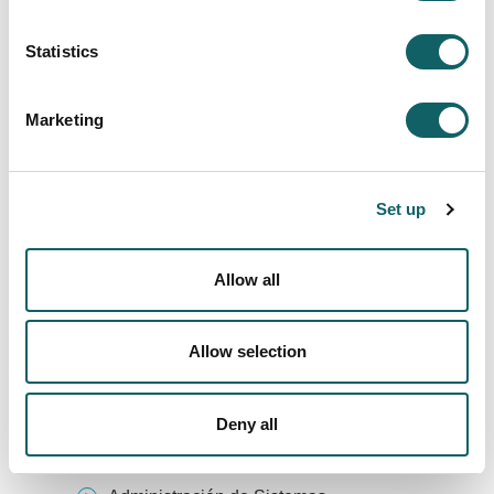
Statistics
Reportaje de Goiena
Marketing
La oferta en formación profesional de la Escuela
Set up
Politécnica Superior de Mondragon Unibertsitatea es
la siguiente:
Allow all
CICLOS FORMATIVOS
DE GRADO
Allow selection
SUPERIOR
Automatización y Robótica Industrial
Deny all
Sistemas Electrotécnicos y
Automatizados