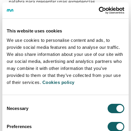
palabra para presentar unas experiencias
consideradas buenas prácticas implementadas en sus
empresas. La última parte de la jornada ha consistido
en una visita a los talleres y laboratorios de los Ciclos
Formativos de Grados Superior de MGEP donde los
This website uses cookies
coordinadores de cada ciclo han presentado el perfil
We use cookies to personalise content and ads, to
profesional y han cedido la palabra a los y las
alumnas que han mostrado los resultados de los
provide social media features and to analyse our traffic.
proyectos- retos en los han trabajado y están
We also share information about your use of our site with
trabajando durante su proceso de aprendizaje.
our social media, advertising and analytics partners who
may combine it with other information that you’ve
Una jornada para conocer mejor a los colaboradores y
provided to them or that they’ve collected from your use
seguir estrechando lazos entre MGEP y las empresas,
of their services.
Cookies policy
conocer otras experiencias y abrir puertas a futuras
colaboraciones.
Consent
Necessary
Selection
Preferences