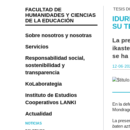
FACULTAD DE
TESIS 
HUMANIDADES Y CIENCIAS
IDUR
DE LA EDUCACIÓN
SU T
Sobre nosotros y nosotras
La pr
Servicios
ikast
se ha
Responsabilidad social,
sostenibilidad y
12·06·20
transparencia
KoLaborategia
Instituto de Estudios
Cooperativos LANKI
En la def
Mondragon
Actualidad
La presen
NOTICIAS
baten azt