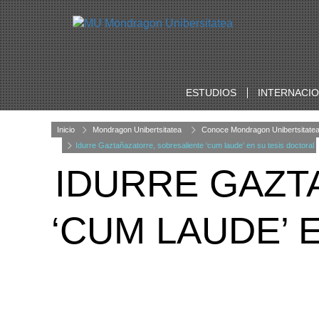
ESTUDIOS
INTERNACI
Inicio
Mondragon Unibertsitatea
Conoce Mondragon Unibertsitate
Idurre Gaztañazatorre, sobresaliente ‘cum laude’ en su tesis doctoral
IDURRE GAZT
‘CUM LAUDE’ 