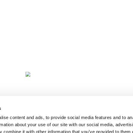
Mucho más que universidad
D
OFE
A
s
ise content and ads, to provide social media features and to an
rmation about your use of our site with our social media, advertis
 combine it with other information that you’ve provided to them o