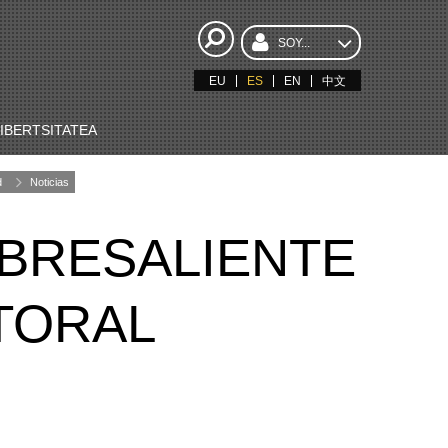
SOY...
EU
ES
EN
中文
BERTSITATEA
d
Noticias
BRESALIENTE
CTORAL