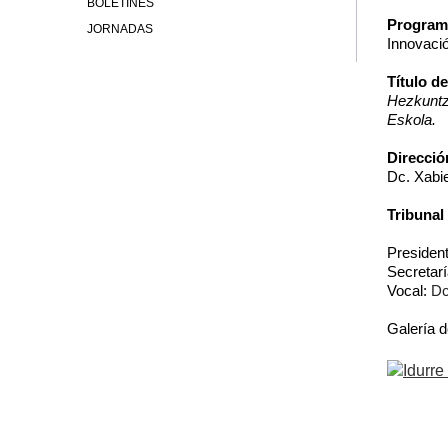
BOLETINES
Program
JORNADAS
Innovació
Título de
Hezkuntza
Eskola.
Direcció
Dc.
Xabi
Tribunal 
Presiden
Secretar
Vocal:
D
Galería d