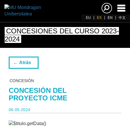
Acti
nav
EU
ES
EN
中文
CONCESIONES DEL CURSO 2023-
2024
Atrás
CONCESIÓN
CONCESIÓN DEL
PROYECTO ICME
06·05·2024