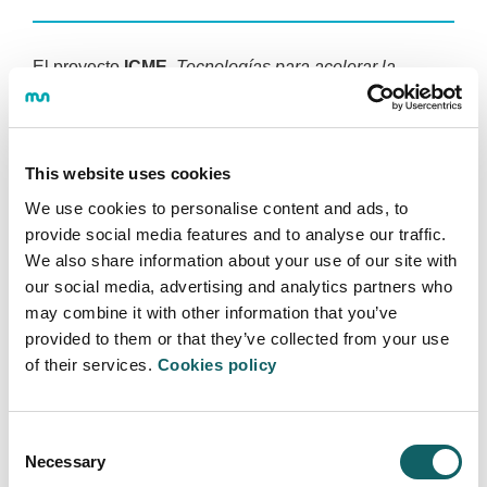
El proyecto
ICME
,
Tecnologías para acelerar la
implantación de la metodología ICME
, ha sido
financiado por el Departamento de Industria del
Gobierno Vasco a través Programa de ayudas a la
Investigación Colaborativa en áreas estratégicas -
This website uses cookies
Programa Elkartek de la convocatoria 2023.
We use cookies to personalise content and ads, to
Referencia: KK-2023/00017
provide social media features and to analyse our traffic.
We also share information about your use of our site with
our social media, advertising and analytics partners who
may combine it with other information that you’ve
provided to them or that they’ve collected from your use
of their services.
Cookies policy
INGENIERÍA - TECNOLOGÍA
Consent
Área de Ingeniería - Tecnología
Necessary
Selection