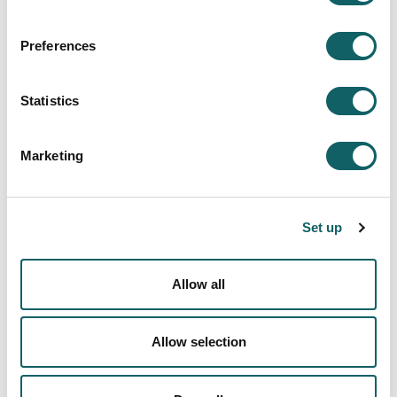
Descripción
Preferences
Ayudas y becas de investigación
Grupos de Investigación y Transferencia
Statistics
Modelo de Investigación y Transferencia
Marketing
Emprendimiento Tecnológico
Programas de Doctorado
Set up
Noticias
CONCESIONES DE PROYECTOS
CONCESIONES DEL CURSO 2025-2026
Allow all
CONCESIONES DEL CURSO 2024-2025
CONCESIONES DEL CURSO 2023-2024
CONCESIONES DEL CURSO 2022-2023
Allow selection
CONCESIONES DEL CURSO 2021-2022
CONCESIONES DEL CURSO 2020-2021