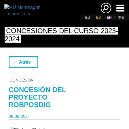
Acti
nav
EU
ES
EN
中文
CONCESIONES DEL CURSO 2023-
2024
Atrás
CONCESIÓN
CONCESIÓN DEL
PROYECTO
ROBPOSDIG
06·05·2024