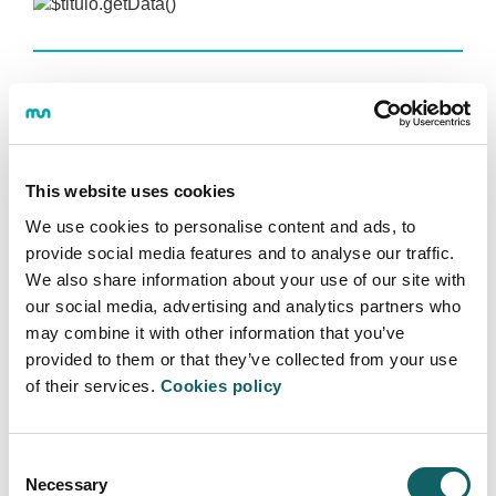
El proyecto
ROBPOSDIG
,
Gemelos Digitales
Avanzados de robots industriales mediante la
Caracterización Dinámica
, ha sido financiado por
Ayudas a la Investigación e Innovación Tecnológica,
This website uses cookies
con cargo a los fondos previstos para acciones
Universidad-Empresa, para el período 2024-2025.
We use cookies to personalise content and ads, to
Referencia: PUE_2024_1_0019
provide social media features and to analyse our traffic.
We also share information about your use of our site with
our social media, advertising and analytics partners who
may combine it with other information that you’ve
provided to them or that they’ve collected from your use
of their services.
Cookies policy
INGENIERÍA - TECNOLOGÍA
Consent
Área de Ingeniería - Tecnología
Necessary
Selection