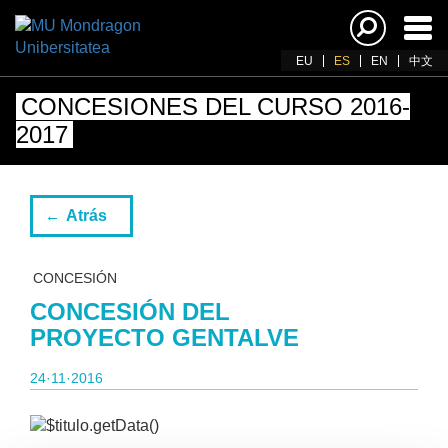
Acti
nav
EU
ES
EN
中文
CONCESIONES DEL CURSO 2016-
2017
Atrás
CONCESIÓN
CONCESIÓN DEL
PROYECTO GENTALVE
24·11·2016