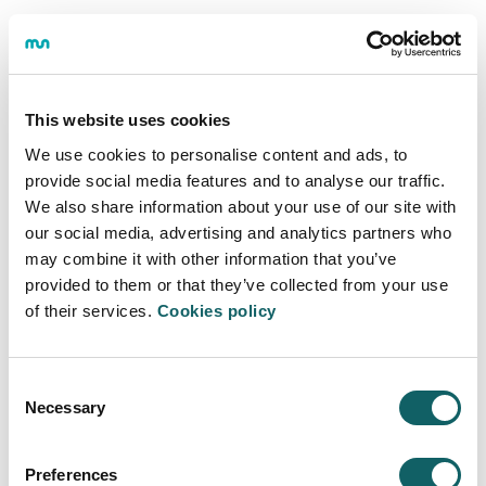
El proyecto
GENTALVE
;
Tecnologías disruptivas para
la nueva generación de turbinas de alta velocidad
ha
sido financiado por el Gobierno Vasco, dentro de la
This website uses cookies
convocatoria ELKARTEK 2016, Referencia KK-
We use cookies to personalise content and ads, to
2016/00059.
provide social media features and to analyse our traffic.
We also share information about your use of our site with
our social media, advertising and analytics partners who
may combine it with other information that you’ve
INGENIERÍA - TECNOLOGÍA
provided to them or that they’ve collected from your use
of their services.
Cookies policy
Área de Ingeniería - Tecnología
Descripción
Consent
Necessary
Selection
Ayudas y becas de investigación
Grupos de Investigación y Transferencia
Preferences