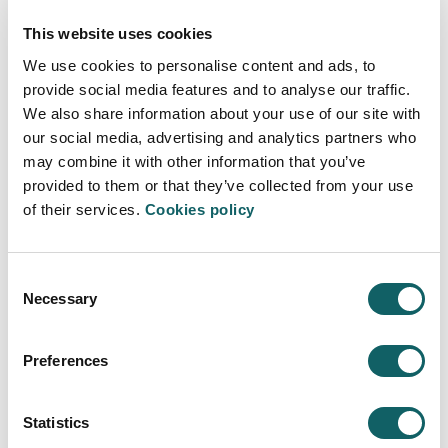
funcional, identifica 21 competencias clave
clasificadas en tres grupos (personales,
This website uses cookies
interpersonales y técnicas), necesarias para
We use cookies to personalise content and ads, to
desempeñar eficazmente el rol de Alliance Manager.
provide social media features and to analyse our traffic.
Estas competencias se agrupan en dos perfiles
We also share information about your use of our site with
complementarios:
our social media, advertising and analytics partners who
may combine it with other information that you’ve
Alliance Manager Corporativo
provided to them or that they’ve collected from your use
Alliance Manager Operativo
of their services.
Cookies policy
Ambos perfiles son fundamentales para diseñar,
Consent
coordinar y evaluar alianzas estratégicas de calidad.
Necessary
La participación en el congreso permitió validar la
Selection
relevancia del perfil SAM en el contexto actual y futuro
de las pymes europeas, marcado por la transición
Preferences
digital y verde.
Serie de webinars internacionales: compartiendo
Statistics
conocimiento, activando alianzas