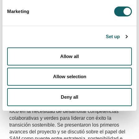
Uno de los ejes clave del proyecto ha sido la
Marketing
celebración de una serie de webinars internacionales,
abiertos al ecosistema universitario y empresarial
europeo, con el objetivo de generar comunidad y
difundir los avances del proyecto. Hasta julio de 2025,
Set up
se han celebrado cuatro encuentros online que han
reunido a centenares de participantes de distintos
Allow all
países:
12 de noviembre de 2024
Allow selection
Webinar: Collaborative and Green Skills:
Competences to Lead the Sustainability Transition
Organizado por Lithuania Business College, en
Deny all
colaboración con Mondragon Unibertsitatea y la
Universidad de Foggia, este primer webinar puso el
foco en la necesidad de desarrollar competencias
colaborativas y verdes para liderar con éxito la
transición sostenible. Se presentaron los primeros
avances del proyecto y se discutió sobre el papel del
SAM como puente entre estrategia, sostenibilidad e